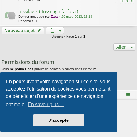
Réponses :
26
1
2
3
tussilage, ( tussilago farfara )
Dernier message par
Zara
«
29 mars 2013, 16:13
Réponses :
6
Nouveau sujet
3 sujets • Page
1
sur
1
Aller
Permissions du forum
Vous
ne pouvez pas
publier de nouveaux sujets dans ce forum
Vous
ne pouvez pas
répondre aux sujets dans ce forum
Vous
ne pouvez pas
modifier vos messages dans ce forum
En poursuivant votre navigation sur ce site, vous
Vous
ne pouvez pas
supprimer vos messages dans ce forum
Vous
ne pouvez pas
transférer de pièces jointes dans ce forum
acceptez l’utilisation de cookies vous permettant
Le site Mange des fleurs
Accueil du forum
de bénéficier d’une expérience de navigation
optimale.
En savoir plus…
Développé par
phpBB
® Forum Software © phpBB Limited
Style par
Arty
- phpBB 3.3 par MrGaby
Traduction française officielle
©
Qiaeru
J’accepte
Confidentialité
|
Conditions