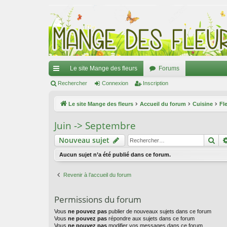
Le site Mange des fleurs
Forums
ac
Rechercher
Connexion
Inscription
co
Le site Mange des fleurs
Accueil du forum
Cuisine
Fl
ur
Juin -> Septembre
ci
Re
Nouveau sujet
s
Aucun sujet n’a été publié dans ce forum.
Revenir à l’accueil du forum
Permissions du forum
Vous
ne pouvez pas
publier de nouveaux sujets dans ce forum
Vous
ne pouvez pas
répondre aux sujets dans ce forum
Vous
ne pouvez pas
modifier vos messages dans ce forum