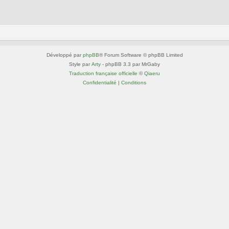
Développé par
phpBB
® Forum Software © phpBB Limited
Style par
Arty
- phpBB 3.3 par MrGaby
Traduction française officielle
©
Qiaeru
Confidentialité
|
Conditions