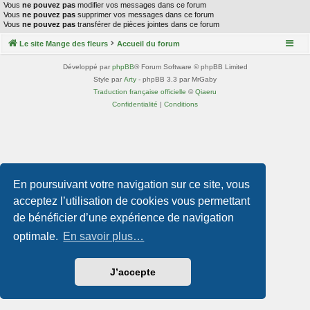
Vous
ne pouvez pas
modifier vos messages dans ce forum
Vous
ne pouvez pas
supprimer vos messages dans ce forum
Vous
ne pouvez pas
transférer de pièces jointes dans ce forum
Le site Mange des fleurs
Accueil du forum
Développé par
phpBB
® Forum Software © phpBB Limited
Style par
Arty
- phpBB 3.3 par MrGaby
Traduction française officielle
©
Qiaeru
Confidentialité
|
Conditions
En poursuivant votre navigation sur ce site, vous
acceptez l’utilisation de cookies vous permettant
de bénéficier d’une expérience de navigation
optimale.
En savoir plus…
J’accepte