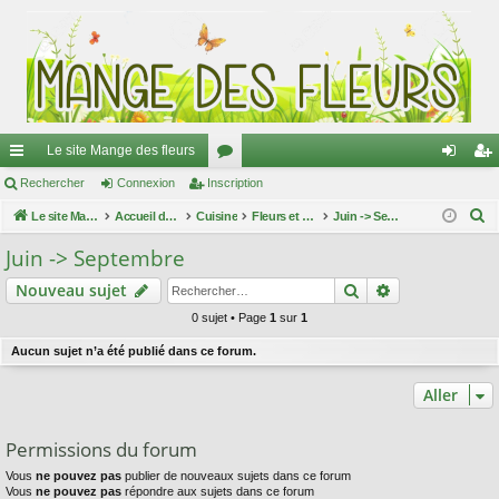
Le site Mange des fleurs
ac
Rechercher
Connexion
Inscription
or
on
ns
R
co
Le site Mange des fleurs
Accueil du forum
Cuisine
u
Fleurs et plantes sauvages comestibles
Juin -> Septembre
ne
cri
e
ur
m
xi
pti
Juin -> Septembre
c
ci
s
on
on
Rechercher
Recherche av
Nouveau sujet
h
e
s
0 sujet • Page
1
sur
1
r
Aucun sujet n’a été publié dans ce forum.
c
h
Aller
e
r
Permissions du forum
Vous
ne pouvez pas
publier de nouveaux sujets dans ce forum
Vous
ne pouvez pas
répondre aux sujets dans ce forum