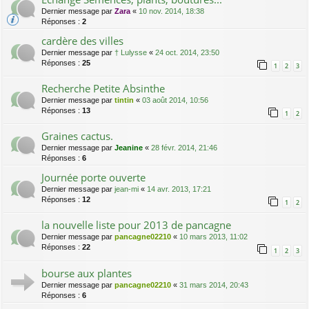
Dernier message par
Zara
«
10 nov. 2014, 18:38
Réponses :
2
cardère des villes
Dernier message par
† Lulysse
«
24 oct. 2014, 23:50
Réponses :
25
1
2
3
Recherche Petite Absinthe
Dernier message par
tintin
«
03 août 2014, 10:56
Réponses :
13
1
2
Graines cactus.
Dernier message par
Jeanine
«
28 févr. 2014, 21:46
Réponses :
6
Journée porte ouverte
Dernier message par
jean-mi
«
14 avr. 2013, 17:21
Réponses :
12
1
2
la nouvelle liste pour 2013 de pancagne
Dernier message par
pancagne02210
«
10 mars 2013, 11:02
Réponses :
22
1
2
3
bourse aux plantes
Dernier message par
pancagne02210
«
31 mars 2014, 20:43
Réponses :
6