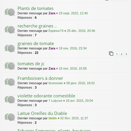
Plants de tomates
Dernier message par
Zara
«
19 sept. 2022, 12:40
Réponses :
6
recherche graines ..
Dernier message par
Equinox74
«
25 déc. 2016, 20:46
Réponses :
7
graines de tomate
Dernier message par
Zara
«
19 nov. 2016, 23:34
Réponses :
22
1
2
3
tomates de jc
Dernier message par
Zara
«
15 nov. 2016, 15:58
Framboisiers à donner
Dernier message par
brunostan
«
08 janv. 2016, 18:02
Réponses :
3
violette odorante comestible
Dernier message par
† Lulysse
«
18 avr. 2015, 20:04
Réponses :
3
Laitue Oreilles du Diable
Dernier message par
tintin
«
02 févr. 2015, 11:37
Réponses :
2
Echange Semences, plants, boutures...