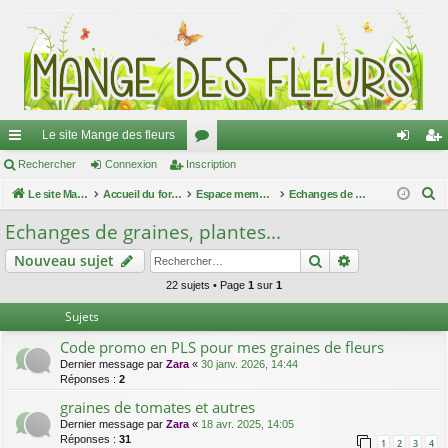
Le site Mange des fleurs
ac
Rechercher
Connexion
Inscription
or
on
ns
R
co
Le site Mange des fleurs
Accueil du forum
u
Espace membres
Echanges de graines, plantes...
ne
cri
e
ur
m
xi
pti
Echanges de graines, plantes...
c
ci
s
on
on
Rechercher
Recherche av
Nouveau sujet
h
e
s
22 sujets • Page
1
sur
1
r
Sujets
c
Code promo en PLS pour mes graines de fleurs
h
Dernier message par
Zara
«
30 janv. 2026, 14:44
e
Réponses :
2
r
graines de tomates et autres
Dernier message par
Zara
«
18 avr. 2025, 14:05
Réponses :
31
1
2
3
4