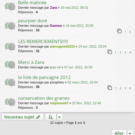
Belle matinée
Dernier message par
Zara
«
18 mai 2012, 09:31
Réponses :
4
pourpier doré
Dernier message par
Damien
«
10 mai 2012, 20:05
Réponses :
15
1
2
LES REMERCIEMENTS!!!!!
Dernier message par
pancagne02210
«
24 avr. 2012, 23:04
Réponses :
31
1
2
3
4
Merci à Zara
Dernier message par
jean-mi
«
07 avr. 2012, 16:39
la liste de pancagne 2012
Dernier message par
josephine
«
02 mars 2012, 10:44
Réponses :
35
1
2
3
4
conservation des graines
Dernier message par
stephane67
«
22 févr. 2012, 12:40
Réponses :
3
Nouveau sujet
22 sujets • Page
1
sur
1
Aller