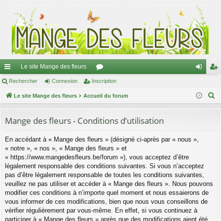
Le site Mange des fleurs
ac
Rechercher
Connexion
Inscription
or
on
ns
R
co
Le site Mange des fleurs
Accueil du forum
u
ne
cri
e
ur
m
xi
pti
c
Mange des fleurs - Conditions d’utilisation
ci
s
on
on
h
En accédant à « Mange des fleurs » (désigné ci-après par « nous »,
e
s
« notre », « nos », « Mange des fleurs » et
r
« https://www.mangedesfleurs.be/forum »), vous acceptez d’être
c
légalement responsable des conditions suivantes. Si vous n’acceptez
h
pas d’être légalement responsable de toutes les conditions suivantes,
e
veuillez ne pas utiliser et accéder à « Mange des fleurs ». Nous pouvons
modifier ces conditions à n’importe quel moment et nous essaierons de
r
vous informer de ces modifications, bien que nous vous conseillons de
vérifier régulièrement par vous-même. En effet, si vous continuez à
participer à « Mange des fleurs » après que des modifications aient été