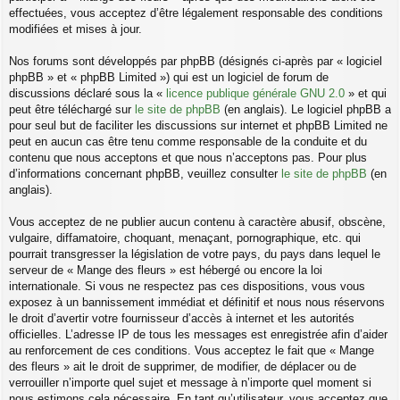
effectuées, vous acceptez d’être légalement responsable des conditions
modifiées et mises à jour.
Nos forums sont développés par phpBB (désignés ci-après par « logiciel
phpBB » et « phpBB Limited ») qui est un logiciel de forum de
discussions déclaré sous la «
licence publique générale GNU 2.0
» et qui
peut être téléchargé sur
le site de phpBB
(en anglais). Le logiciel phpBB a
pour seul but de faciliter les discussions sur internet et phpBB Limited ne
peut en aucun cas être tenu comme responsable de la conduite et du
contenu que nous acceptons et que nous n’acceptons pas. Pour plus
d’informations concernant phpBB, veuillez consulter
le site de phpBB
(en
anglais).
Vous acceptez de ne publier aucun contenu à caractère abusif, obscène,
vulgaire, diffamatoire, choquant, menaçant, pornographique, etc. qui
pourrait transgresser la législation de votre pays, du pays dans lequel le
serveur de « Mange des fleurs » est hébergé ou encore la loi
internationale. Si vous ne respectez pas ces dispositions, vous vous
exposez à un bannissement immédiat et définitif et nous nous réservons
le droit d’avertir votre fournisseur d’accès à internet et les autorités
officielles. L’adresse IP de tous les messages est enregistrée afin d’aider
au renforcement de ces conditions. Vous acceptez le fait que « Mange
des fleurs » ait le droit de supprimer, de modifier, de déplacer ou de
verrouiller n’importe quel sujet et message à n’importe quel moment si
nous estimons cela nécessaire. En tant qu’utilisateur, vous acceptez que