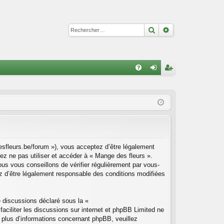
Rechercher
Recherche avan
R
FA
on
ns
Q
ne
cri
xi
pti
on
on
esfleurs.be/forum »), vous acceptez d’être légalement
ez ne pas utiliser et accéder à « Mange des fleurs ».
s vous conseillons de vérifier régulièrement par vous-
z d’être légalement responsable des conditions modifiées
e discussions déclaré sous la «
faciliter les discussions sur internet et phpBB Limited ne
plus d’informations concernant phpBB, veuillez