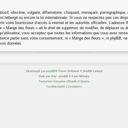
sif, obscène, vulgaire, diffamatoire, choquant, menaçant, pornographique, etc
est hébergé ou encore la loi internationale. Si vous ne respectez pas ces di
rtir votre fournisseur d’accès à internet et les autorités officielles. L’adress
 « Mange des fleurs » ait le droit de supprimer, de modifier, de déplacer ou d
u’utilisateur, vous acceptez que toutes les informations que vous avez rens
 tierce partie sans votre consentement, ni « Mange des fleurs », ni phpBB, 
e vos données.
Développé par
phpBB
® Forum Software © phpBB Limited
Style par
Arty
- phpBB 3.3 par MrGaby
Traduction française officielle
©
Qiaeru
Confidentialité
|
Conditions