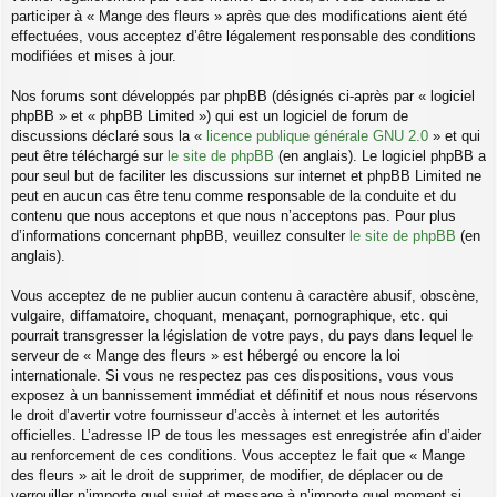
participer à « Mange des fleurs » après que des modifications aient été
effectuées, vous acceptez d’être légalement responsable des conditions
modifiées et mises à jour.
Nos forums sont développés par phpBB (désignés ci-après par « logiciel
phpBB » et « phpBB Limited ») qui est un logiciel de forum de
discussions déclaré sous la «
licence publique générale GNU 2.0
» et qui
peut être téléchargé sur
le site de phpBB
(en anglais). Le logiciel phpBB a
pour seul but de faciliter les discussions sur internet et phpBB Limited ne
peut en aucun cas être tenu comme responsable de la conduite et du
contenu que nous acceptons et que nous n’acceptons pas. Pour plus
d’informations concernant phpBB, veuillez consulter
le site de phpBB
(en
anglais).
Vous acceptez de ne publier aucun contenu à caractère abusif, obscène,
vulgaire, diffamatoire, choquant, menaçant, pornographique, etc. qui
pourrait transgresser la législation de votre pays, du pays dans lequel le
serveur de « Mange des fleurs » est hébergé ou encore la loi
internationale. Si vous ne respectez pas ces dispositions, vous vous
exposez à un bannissement immédiat et définitif et nous nous réservons
le droit d’avertir votre fournisseur d’accès à internet et les autorités
officielles. L’adresse IP de tous les messages est enregistrée afin d’aider
au renforcement de ces conditions. Vous acceptez le fait que « Mange
des fleurs » ait le droit de supprimer, de modifier, de déplacer ou de
verrouiller n’importe quel sujet et message à n’importe quel moment si