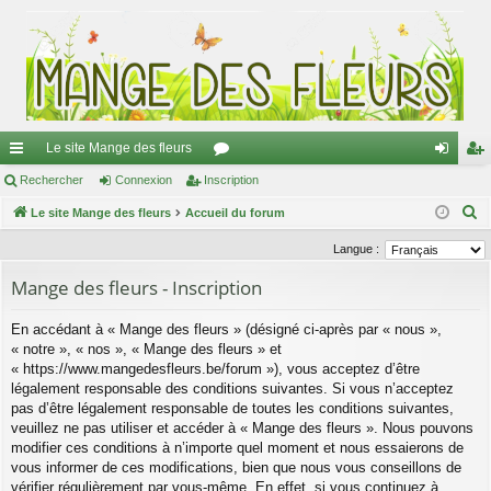
Le site Mange des fleurs
ac
Rechercher
Connexion
Inscription
or
on
ns
R
co
Le site Mange des fleurs
Accueil du forum
u
ne
cri
e
ur
m
xi
pti
Langue :
c
ci
s
on
on
Mange des fleurs - Inscription
h
e
s
En accédant à « Mange des fleurs » (désigné ci-après par « nous »,
r
« notre », « nos », « Mange des fleurs » et
c
« https://www.mangedesfleurs.be/forum »), vous acceptez d’être
h
légalement responsable des conditions suivantes. Si vous n’acceptez
e
pas d’être légalement responsable de toutes les conditions suivantes,
veuillez ne pas utiliser et accéder à « Mange des fleurs ». Nous pouvons
r
modifier ces conditions à n’importe quel moment et nous essaierons de
vous informer de ces modifications, bien que nous vous conseillons de
vérifier régulièrement par vous-même. En effet, si vous continuez à