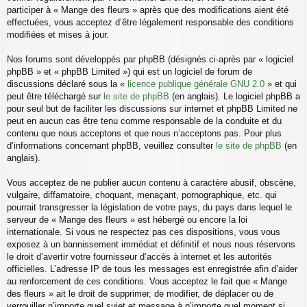
participer à « Mange des fleurs » après que des modifications aient été
effectuées, vous acceptez d’être légalement responsable des conditions
modifiées et mises à jour.
Nos forums sont développés par phpBB (désignés ci-après par « logiciel
phpBB » et « phpBB Limited ») qui est un logiciel de forum de
discussions déclaré sous la «
licence publique générale GNU 2.0
» et qui
peut être téléchargé sur
le site de phpBB
(en anglais). Le logiciel phpBB a
pour seul but de faciliter les discussions sur internet et phpBB Limited ne
peut en aucun cas être tenu comme responsable de la conduite et du
contenu que nous acceptons et que nous n’acceptons pas. Pour plus
d’informations concernant phpBB, veuillez consulter
le site de phpBB
(en
anglais).
Vous acceptez de ne publier aucun contenu à caractère abusif, obscène,
vulgaire, diffamatoire, choquant, menaçant, pornographique, etc. qui
pourrait transgresser la législation de votre pays, du pays dans lequel le
serveur de « Mange des fleurs » est hébergé ou encore la loi
internationale. Si vous ne respectez pas ces dispositions, vous vous
exposez à un bannissement immédiat et définitif et nous nous réservons
le droit d’avertir votre fournisseur d’accès à internet et les autorités
officielles. L’adresse IP de tous les messages est enregistrée afin d’aider
au renforcement de ces conditions. Vous acceptez le fait que « Mange
des fleurs » ait le droit de supprimer, de modifier, de déplacer ou de
verrouiller n’importe quel sujet et message à n’importe quel moment si