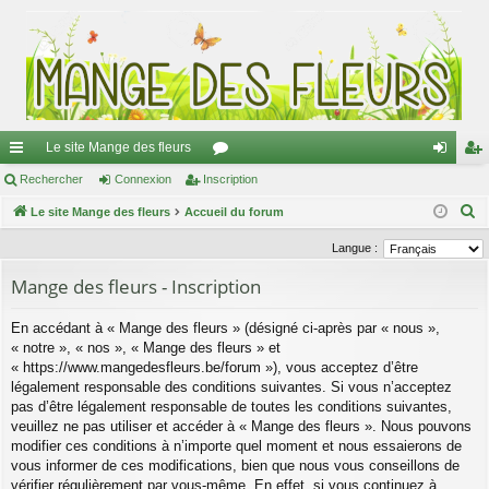
Le site Mange des fleurs
ac
Rechercher
Connexion
Inscription
or
on
ns
R
co
Le site Mange des fleurs
Accueil du forum
u
ne
cri
e
ur
m
xi
pti
Langue :
c
ci
s
on
on
Mange des fleurs - Inscription
h
e
s
En accédant à « Mange des fleurs » (désigné ci-après par « nous »,
r
« notre », « nos », « Mange des fleurs » et
c
« https://www.mangedesfleurs.be/forum »), vous acceptez d’être
h
légalement responsable des conditions suivantes. Si vous n’acceptez
e
pas d’être légalement responsable de toutes les conditions suivantes,
veuillez ne pas utiliser et accéder à « Mange des fleurs ». Nous pouvons
r
modifier ces conditions à n’importe quel moment et nous essaierons de
vous informer de ces modifications, bien que nous vous conseillons de
vérifier régulièrement par vous-même. En effet, si vous continuez à