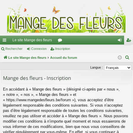
Le site Mange des fleurs
ac
Rechercher
Connexion
Inscription
or
on
ns
R
co
Le site Mange des fleurs
Accueil du forum
u
ne
cri
e
ur
m
xi
pti
Langue :
c
ci
s
on
on
Mange des fleurs - Inscription
h
e
s
En accédant à « Mange des fleurs » (désigné ci-après par « nous »,
r
« notre », « nos », « Mange des fleurs » et
c
« https://www.mangedesfleurs.be/forum »), vous acceptez d’être
h
légalement responsable des conditions suivantes. Si vous n’acceptez
e
pas d’être légalement responsable de toutes les conditions suivantes,
veuillez ne pas utiliser et accéder à « Mange des fleurs ». Nous pouvons
r
modifier ces conditions à n’importe quel moment et nous essaierons de
vous informer de ces modifications, bien que nous vous conseillons de
vérifier régulièrement par vous-même. En effet, si vous continuez à