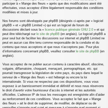
participer à « Mange des fleurs » après que des modifications aient été
effectuées, vous acceptez d’être légalement responsable des conditions
modifiées et mises à jour.
Nos forums sont développés par phpBB (désignés ci-après par « logiciel
phpBB » et « phpBB Limited ») qui est un logiciel de forum de
discussions déclaré sous la «
licence publique générale GNU 2.0
» et qui
peut être téléchargé sur
le site de phpBB
(en anglais). Le logiciel phpBB a
pour seul but de faciliter les discussions sur internet et phpBB Limited ne
peut en aucun cas être tenu comme responsable de la conduite et du
contenu que nous acceptons et que nous n’acceptons pas. Pour plus
d’informations concernant phpBB, veuillez consulter
le site de phpBB
(en
anglais).
Vous acceptez de ne publier aucun contenu à caractère abusif, obscène,
vulgaire, diffamatoire, choquant, menaçant, pornographique, etc. qui
pourrait transgresser la législation de votre pays, du pays dans lequel le
serveur de « Mange des fleurs » est hébergé ou encore la loi
internationale. Si vous ne respectez pas ces dispositions, vous vous
exposez à un bannissement immédiat et définitif et nous nous réservons
le droit d’avertir votre fournisseur d’accès à internet et les autorités
officielles. L’adresse IP de tous les messages est enregistrée afin d’aider
au renforcement de ces conditions. Vous acceptez le fait que « Mange
des fleurs » ait le droit de supprimer, de modifier, de déplacer ou de
verrouiller n’importe quel sujet et message à n’importe quel moment si