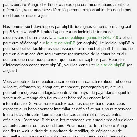
participer à « Mange des fleurs » après que des modifications aient été
effectuées, vous acceptez d’être légalement responsable des conditions
modifiées et mises à jour.
Nos forums sont développés par phpBB (désignés ci-après par « logiciel
phpBB » et « phpBB Limited ») qui est un logiciel de forum de
discussions déclaré sous la «
licence publique générale GNU 2.0
» et qui
peut être téléchargé sur
le site de phpBB
(en anglais). Le logiciel phpBB a
pour seul but de faciliter les discussions sur internet et phpBB Limited ne
peut en aucun cas être tenu comme responsable de la conduite et du
contenu que nous acceptons et que nous n’acceptons pas. Pour plus
d’informations concernant phpBB, veuillez consulter
le site de phpBB
(en
anglais).
Vous acceptez de ne publier aucun contenu à caractère abusif, obscène,
vulgaire, diffamatoire, choquant, menaçant, pornographique, etc. qui
pourrait transgresser la législation de votre pays, du pays dans lequel le
serveur de « Mange des fleurs » est hébergé ou encore la loi
internationale. Si vous ne respectez pas ces dispositions, vous vous
exposez à un bannissement immédiat et définitif et nous nous réservons
le droit d’avertir votre fournisseur d’accès à internet et les autorités
officielles. L’adresse IP de tous les messages est enregistrée afin d’aider
au renforcement de ces conditions. Vous acceptez le fait que « Mange
des fleurs » ait le droit de supprimer, de modifier, de déplacer ou de
verrouiller n’importe quel sujet et message à n’importe quel moment si