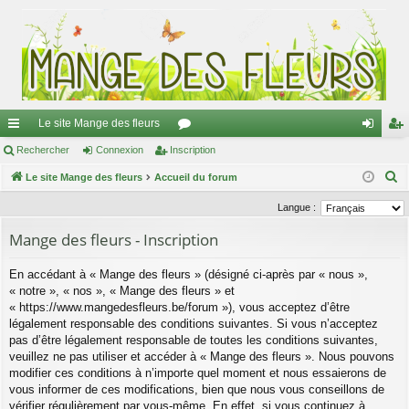
Le site Mange des fleurs
ac
Rechercher
Connexion
Inscription
or
on
ns
R
co
Le site Mange des fleurs
Accueil du forum
u
ne
cri
e
ur
m
xi
pti
Langue :
c
ci
s
on
on
Mange des fleurs - Inscription
h
e
s
En accédant à « Mange des fleurs » (désigné ci-après par « nous »,
r
« notre », « nos », « Mange des fleurs » et
c
« https://www.mangedesfleurs.be/forum »), vous acceptez d’être
h
légalement responsable des conditions suivantes. Si vous n’acceptez
e
pas d’être légalement responsable de toutes les conditions suivantes,
veuillez ne pas utiliser et accéder à « Mange des fleurs ». Nous pouvons
r
modifier ces conditions à n’importe quel moment et nous essaierons de
vous informer de ces modifications, bien que nous vous conseillons de
vérifier régulièrement par vous-même. En effet, si vous continuez à