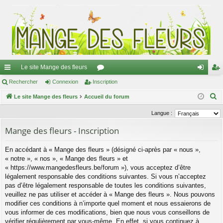
Le site Mange des fleurs
ac
Rechercher
Connexion
Inscription
or
on
ns
R
co
Le site Mange des fleurs
Accueil du forum
u
ne
cri
e
ur
m
xi
pti
Langue :
c
ci
s
on
on
Mange des fleurs - Inscription
h
e
s
En accédant à « Mange des fleurs » (désigné ci-après par « nous »,
r
« notre », « nos », « Mange des fleurs » et
c
« https://www.mangedesfleurs.be/forum »), vous acceptez d’être
h
légalement responsable des conditions suivantes. Si vous n’acceptez
e
pas d’être légalement responsable de toutes les conditions suivantes,
veuillez ne pas utiliser et accéder à « Mange des fleurs ». Nous pouvons
r
modifier ces conditions à n’importe quel moment et nous essaierons de
vous informer de ces modifications, bien que nous vous conseillons de
vérifier régulièrement par vous-même. En effet, si vous continuez à