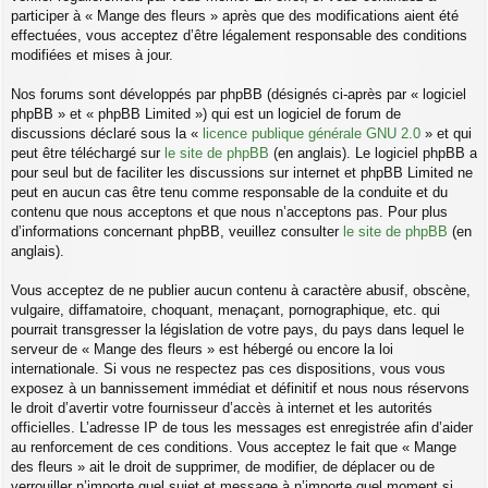
participer à « Mange des fleurs » après que des modifications aient été
effectuées, vous acceptez d’être légalement responsable des conditions
modifiées et mises à jour.
Nos forums sont développés par phpBB (désignés ci-après par « logiciel
phpBB » et « phpBB Limited ») qui est un logiciel de forum de
discussions déclaré sous la «
licence publique générale GNU 2.0
» et qui
peut être téléchargé sur
le site de phpBB
(en anglais). Le logiciel phpBB a
pour seul but de faciliter les discussions sur internet et phpBB Limited ne
peut en aucun cas être tenu comme responsable de la conduite et du
contenu que nous acceptons et que nous n’acceptons pas. Pour plus
d’informations concernant phpBB, veuillez consulter
le site de phpBB
(en
anglais).
Vous acceptez de ne publier aucun contenu à caractère abusif, obscène,
vulgaire, diffamatoire, choquant, menaçant, pornographique, etc. qui
pourrait transgresser la législation de votre pays, du pays dans lequel le
serveur de « Mange des fleurs » est hébergé ou encore la loi
internationale. Si vous ne respectez pas ces dispositions, vous vous
exposez à un bannissement immédiat et définitif et nous nous réservons
le droit d’avertir votre fournisseur d’accès à internet et les autorités
officielles. L’adresse IP de tous les messages est enregistrée afin d’aider
au renforcement de ces conditions. Vous acceptez le fait que « Mange
des fleurs » ait le droit de supprimer, de modifier, de déplacer ou de
verrouiller n’importe quel sujet et message à n’importe quel moment si