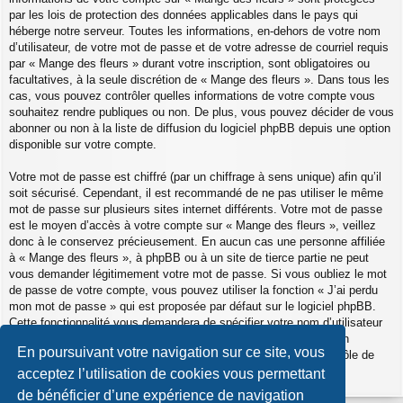
par les lois de protection des données applicables dans le pays qui
héberge notre serveur. Toutes les informations, en-dehors de votre nom
d’utilisateur, de votre mot de passe et de votre adresse de courriel requis
par « Mange des fleurs » durant votre inscription, sont obligatoires ou
facultatives, à la seule discrétion de « Mange des fleurs ». Dans tous les
cas, vous pouvez contrôler quelles informations de votre compte vous
souhaitez rendre publiques ou non. De plus, vous pouvez décider de vous
abonner ou non à la liste de diffusion du logiciel phpBB depuis une option
disponible sur votre compte.
Votre mot de passe est chiffré (par un chiffrage à sens unique) afin qu’il
soit sécurisé. Cependant, il est recommandé de ne pas utiliser le même
mot de passe sur plusieurs sites internet différents. Votre mot de passe
est le moyen d’accès à votre compte sur « Mange des fleurs », veillez
donc à le conservez précieusement. En aucun cas une personne affiliée
à « Mange des fleurs », à phpBB ou à un site de tierce partie ne peut
vous demander légitimement votre mot de passe. Si vous oubliez le mot
de passe de votre compte, vous pouvez utiliser la fonction « J’ai perdu
mon mot de passe » qui est proposée par défaut sur le logiciel phpBB.
Cette fonctionnalité vous demandera de spécifier votre nom d’utilisateur
et votre adresse de courriel et le logiciel phpBB générera alors un
En poursuivant votre navigation sur ce site, vous
nouveau mot de passe afin que vous puissiez reprendre le contrôle de
votre compte.
acceptez l’utilisation de cookies vous permettant
de bénéficier d’une expérience de navigation