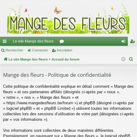
Le site Mange des fleurs
ac
Rechercher
Connexion
Inscription
or
on
ns
R
co
Le site Mange des fleurs
Accueil du forum
u
ne
cri
e
ur
m
xi
pti
c
Mange des fleurs - Politique de confidentialité
ci
s
on
on
h
Cette politique de confidentialité explique en détail comment « Mange des
e
s
fleurs » et ses partenaires affiliés (désignés ci-après par « nous »,
r
« notre », « nos », « Mange des fleurs » et
c
« https://www.mangedesfleurs.be/forum ») et phpBB (désigné ci-après par
h
« logiciel phpBB » et « phpBB Limited ») utilisent toutes les informations
e
collectées lors des sessions d’utilisation de votre part (désignées ci-après
par « vos informations »).
r
Vos informations sont collectées de deux manières différentes.
Premièrement, en naviguant sur « Mange des fleurs », le logiciel phpBB