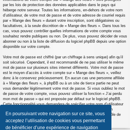
par les lois de protection des données applicables dans le pays qui
héberge notre serveur. Toutes les informations, en-dehors de votre nom
d’utilisateur, de votre mot de passe et de votre adresse de courriel requis
par « Mange des fleurs » durant votre inscription, sont obligatoires ou
facultatives, à la seule discrétion de « Mange des fleurs ». Dans tous les
cas, vous pouvez contrôler quelles informations de votre compte vous
souhaitez rendre publiques ou non. De plus, vous pouvez décider de vous
abonner ou non à la liste de diffusion du logiciel phpBB depuis une option
disponible sur votre compte.
Votre mot de passe est chiffré (par un chiffrage à sens unique) afin qu’il
soit sécurisé. Cependant, il est recommandé de ne pas utiliser le même
mot de passe sur plusieurs sites internet différents. Votre mot de passe
est le moyen d’accès à votre compte sur « Mange des fleurs », veillez
donc à le conservez précieusement. En aucun cas une personne affiliée
à « Mange des fleurs », à phpBB ou à un site de tierce partie ne peut
vous demander légitimement votre mot de passe. Si vous oubliez le mot
de passe de votre compte, vous pouvez utiliser la fonction « J’ai perdu
mon mot de passe » qui est proposée par défaut sur le logiciel phpBB.
Cette fonctionnalité vous demandera de spécifier votre nom d’utilisateur
et votre adresse de courriel et le logiciel phpBB générera alors un
En poursuivant votre navigation sur ce site, vous
nouveau mot de passe afin que vous puissiez reprendre le contrôle de
votre compte.
acceptez l’utilisation de cookies vous permettant
de bénéficier d’une expérience de navigation