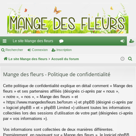
Le site Mange des fleurs
ac
Rechercher
Connexion
Inscription
or
on
ns
R
co
Le site Mange des fleurs
Accueil du forum
u
ne
cri
e
ur
m
xi
pti
c
Mange des fleurs - Politique de confidentialité
ci
s
on
on
h
Cette politique de confidentialité explique en détail comment « Mange des
e
s
fleurs » et ses partenaires affiliés (désignés ci-après par « nous »,
r
« notre », « nos », « Mange des fleurs » et
c
« https://www.mangedesfleurs.be/forum ») et phpBB (désigné ci-après par
h
« logiciel phpBB » et « phpBB Limited ») utilisent toutes les informations
e
collectées lors des sessions d’utilisation de votre part (désignées ci-après
par « vos informations »).
r
Vos informations sont collectées de deux manières différentes.
Premièrement, en naviguant sur « Mange des fleurs », le logiciel phpBB