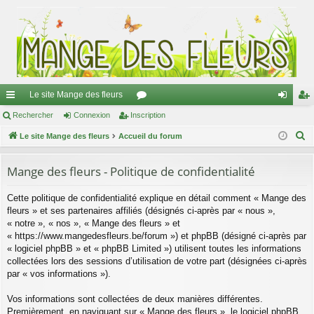
Le site Mange des fleurs
ac
Rechercher
Connexion
Inscription
or
on
ns
R
co
Le site Mange des fleurs
Accueil du forum
u
ne
cri
e
ur
m
xi
pti
c
Mange des fleurs - Politique de confidentialité
ci
s
on
on
h
Cette politique de confidentialité explique en détail comment « Mange des
e
s
fleurs » et ses partenaires affiliés (désignés ci-après par « nous »,
r
« notre », « nos », « Mange des fleurs » et
c
« https://www.mangedesfleurs.be/forum ») et phpBB (désigné ci-après par
h
« logiciel phpBB » et « phpBB Limited ») utilisent toutes les informations
e
collectées lors des sessions d’utilisation de votre part (désignées ci-après
par « vos informations »).
r
Vos informations sont collectées de deux manières différentes.
Premièrement, en naviguant sur « Mange des fleurs », le logiciel phpBB