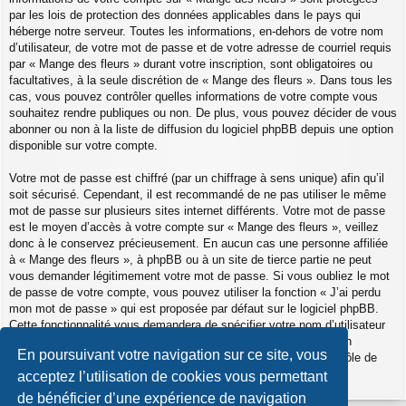
par les lois de protection des données applicables dans le pays qui
héberge notre serveur. Toutes les informations, en-dehors de votre nom
d’utilisateur, de votre mot de passe et de votre adresse de courriel requis
par « Mange des fleurs » durant votre inscription, sont obligatoires ou
facultatives, à la seule discrétion de « Mange des fleurs ». Dans tous les
cas, vous pouvez contrôler quelles informations de votre compte vous
souhaitez rendre publiques ou non. De plus, vous pouvez décider de vous
abonner ou non à la liste de diffusion du logiciel phpBB depuis une option
disponible sur votre compte.
Votre mot de passe est chiffré (par un chiffrage à sens unique) afin qu’il
soit sécurisé. Cependant, il est recommandé de ne pas utiliser le même
mot de passe sur plusieurs sites internet différents. Votre mot de passe
est le moyen d’accès à votre compte sur « Mange des fleurs », veillez
donc à le conservez précieusement. En aucun cas une personne affiliée
à « Mange des fleurs », à phpBB ou à un site de tierce partie ne peut
vous demander légitimement votre mot de passe. Si vous oubliez le mot
de passe de votre compte, vous pouvez utiliser la fonction « J’ai perdu
mon mot de passe » qui est proposée par défaut sur le logiciel phpBB.
Cette fonctionnalité vous demandera de spécifier votre nom d’utilisateur
et votre adresse de courriel et le logiciel phpBB générera alors un
En poursuivant votre navigation sur ce site, vous
nouveau mot de passe afin que vous puissiez reprendre le contrôle de
votre compte.
acceptez l’utilisation de cookies vous permettant
de bénéficier d’une expérience de navigation