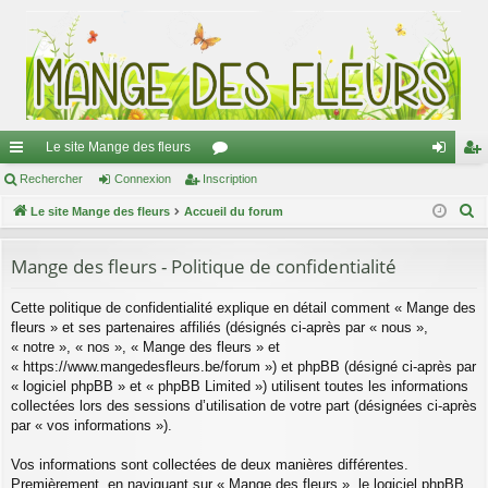
Le site Mange des fleurs
ac
Rechercher
Connexion
Inscription
or
on
ns
R
co
Le site Mange des fleurs
Accueil du forum
u
ne
cri
e
ur
m
xi
pti
c
Mange des fleurs - Politique de confidentialité
ci
s
on
on
h
Cette politique de confidentialité explique en détail comment « Mange des
e
s
fleurs » et ses partenaires affiliés (désignés ci-après par « nous »,
r
« notre », « nos », « Mange des fleurs » et
c
« https://www.mangedesfleurs.be/forum ») et phpBB (désigné ci-après par
h
« logiciel phpBB » et « phpBB Limited ») utilisent toutes les informations
e
collectées lors des sessions d’utilisation de votre part (désignées ci-après
par « vos informations »).
r
Vos informations sont collectées de deux manières différentes.
Premièrement, en naviguant sur « Mange des fleurs », le logiciel phpBB