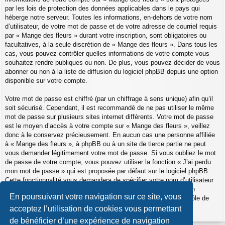
par les lois de protection des données applicables dans le pays qui
héberge notre serveur. Toutes les informations, en-dehors de votre nom
d’utilisateur, de votre mot de passe et de votre adresse de courriel requis
par « Mange des fleurs » durant votre inscription, sont obligatoires ou
facultatives, à la seule discrétion de « Mange des fleurs ». Dans tous les
cas, vous pouvez contrôler quelles informations de votre compte vous
souhaitez rendre publiques ou non. De plus, vous pouvez décider de vous
abonner ou non à la liste de diffusion du logiciel phpBB depuis une option
disponible sur votre compte.
Votre mot de passe est chiffré (par un chiffrage à sens unique) afin qu’il
soit sécurisé. Cependant, il est recommandé de ne pas utiliser le même
mot de passe sur plusieurs sites internet différents. Votre mot de passe
est le moyen d’accès à votre compte sur « Mange des fleurs », veillez
donc à le conservez précieusement. En aucun cas une personne affiliée
à « Mange des fleurs », à phpBB ou à un site de tierce partie ne peut
vous demander légitimement votre mot de passe. Si vous oubliez le mot
de passe de votre compte, vous pouvez utiliser la fonction « J’ai perdu
mon mot de passe » qui est proposée par défaut sur le logiciel phpBB.
Cette fonctionnalité vous demandera de spécifier votre nom d’utilisateur
et votre adresse de courriel et le logiciel phpBB générera alors un
En poursuivant votre navigation sur ce site, vous
nouveau mot de passe afin que vous puissiez reprendre le contrôle de
votre compte.
acceptez l’utilisation de cookies vous permettant
de bénéficier d’une expérience de navigation