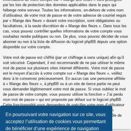
par les lois de protection des données applicables dans le pays qui
héberge notre serveur. Toutes les informations, en-dehors de votre nom
d’utilisateur, de votre mot de passe et de votre adresse de courriel requis
par « Mange des fleurs » durant votre inscription, sont obligatoires ou
facultatives, à la seule discrétion de « Mange des fleurs ». Dans tous les
cas, vous pouvez contrôler quelles informations de votre compte vous
souhaitez rendre publiques ou non. De plus, vous pouvez décider de vous
abonner ou non à la liste de diffusion du logiciel phpBB depuis une option
disponible sur votre compte.
Votre mot de passe est chiffré (par un chiffrage à sens unique) afin qu’il
soit sécurisé. Cependant, il est recommandé de ne pas utiliser le même
mot de passe sur plusieurs sites internet différents. Votre mot de passe
est le moyen d’accès à votre compte sur « Mange des fleurs », veillez
donc à le conservez précieusement. En aucun cas une personne affiliée
à « Mange des fleurs », à phpBB ou à un site de tierce partie ne peut
vous demander légitimement votre mot de passe. Si vous oubliez le mot
de passe de votre compte, vous pouvez utiliser la fonction « J’ai perdu
mon mot de passe » qui est proposée par défaut sur le logiciel phpBB.
Cette fonctionnalité vous demandera de spécifier votre nom d’utilisateur
et votre adresse de courriel et le logiciel phpBB générera alors un
En poursuivant votre navigation sur ce site, vous
nouveau mot de passe afin que vous puissiez reprendre le contrôle de
votre compte.
acceptez l’utilisation de cookies vous permettant
de bénéficier d’une expérience de navigation