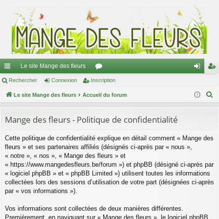
Le site Mange des fleurs
ac
Rechercher
Connexion
Inscription
or
on
ns
R
co
Le site Mange des fleurs
Accueil du forum
u
ne
cri
e
ur
m
xi
pti
c
Mange des fleurs - Politique de confidentialité
ci
s
on
on
h
Cette politique de confidentialité explique en détail comment « Mange des
e
s
fleurs » et ses partenaires affiliés (désignés ci-après par « nous »,
r
« notre », « nos », « Mange des fleurs » et
c
« https://www.mangedesfleurs.be/forum ») et phpBB (désigné ci-après par
h
« logiciel phpBB » et « phpBB Limited ») utilisent toutes les informations
e
collectées lors des sessions d’utilisation de votre part (désignées ci-après
par « vos informations »).
r
Vos informations sont collectées de deux manières différentes.
Premièrement, en naviguant sur « Mange des fleurs », le logiciel phpBB