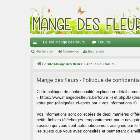
Le site Mange des fleurs
Forums
ac
Rechercher
Connexion
Inscription
co
Le site Mange des fleurs
Accueil du forum
ur
Mange des fleurs - Politique de confidentia
ci
s
Cette politique de confidentialité explique en détail comm
« https://www.mangedesfleurs.be/forum ») et phpBB (désign
votre part (désignées ci-après par « vos informations »).
Vos informations sont collectées de deux manières diffé
petits fichiers téléchargés temporairement par le navigate
session qui vous sont automatiquement assignés par le lo
les sujets que vous avez consultés et permettant d’amélior