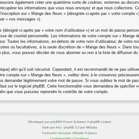
 pouvons également créer une quatrième sorte de cookies, externes au docume
 récupérer les informations que vous nous envoyez et que nous collectons. C
l’inscription sur « Mange des fleurs » (désignée ci-après par « votre compte 
 par « vos messages »).
e (désigné ci-après par « votre nom d’utilisateur ») et un mot de passe pers
esse de courriel personnelle. Les informations de votre compte sur « Mange des
r. Toutes les informations, en-dehors de votre nom d’utilisateur, de votre mo
atoires ou facultatives, à la seule discrétion de « Mange des fleurs ». Dans to
plus, vous pouvez décider de vous abonner ou non à la liste de diffusion du 
nique) afin qu’il soit sécurisé. Cependant, il est recommandé de ne pas utilis
otre compte sur « Mange des fleurs », veillez donc à le conservez précieuse
vous demander légitimement votre mot de passe. Si vous oubliez le mot de pass
ut sur le logiciel phpBB. Cette fonctionnalité vous demandera de spécifier vot
fin que vous puissiez reprendre le contrôle de votre compte.
Développé par
phpBB
® Forum Software © phpBB Limited
Style par
Arty
- phpBB 3.3 par MrGaby
Traduction française officielle
©
Qiaeru
Confidentialité
|
Conditions