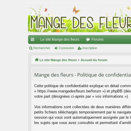
Le site Mange des fleurs
Forums
ac
Rechercher
Connexion
Inscription
co
Le site Mange des fleurs
Accueil du forum
ur
Mange des fleurs - Politique de confidentia
ci
s
Cette politique de confidentialité explique en détail comm
« https://www.mangedesfleurs.be/forum ») et phpBB (désign
votre part (désignées ci-après par « vos informations »).
Vos informations sont collectées de deux manières diffé
petits fichiers téléchargés temporairement par le navigate
session qui vous sont automatiquement assignés par le lo
les sujets que vous avez consultés et permettant d’amélior