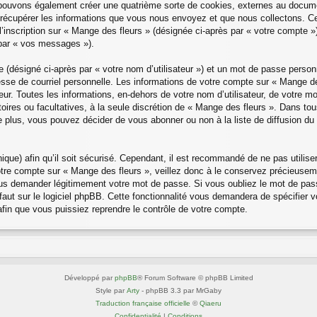
 pouvons également créer une quatrième sorte de cookies, externes au docume
 récupérer les informations que vous nous envoyez et que nous collectons. C
l’inscription sur « Mange des fleurs » (désignée ci-après par « votre compte 
 par « vos messages »).
e (désigné ci-après par « votre nom d’utilisateur ») et un mot de passe pers
esse de courriel personnelle. Les informations de votre compte sur « Mange des
r. Toutes les informations, en-dehors de votre nom d’utilisateur, de votre mo
atoires ou facultatives, à la seule discrétion de « Mange des fleurs ». Dans to
plus, vous pouvez décider de vous abonner ou non à la liste de diffusion du 
nique) afin qu’il soit sécurisé. Cependant, il est recommandé de ne pas utilis
otre compte sur « Mange des fleurs », veillez donc à le conservez précieuse
vous demander légitimement votre mot de passe. Si vous oubliez le mot de pass
ut sur le logiciel phpBB. Cette fonctionnalité vous demandera de spécifier vot
fin que vous puissiez reprendre le contrôle de votre compte.
Développé par
phpBB
® Forum Software © phpBB Limited
Style par
Arty
- phpBB 3.3 par MrGaby
Traduction française officielle
©
Qiaeru
Confidentialité
|
Conditions