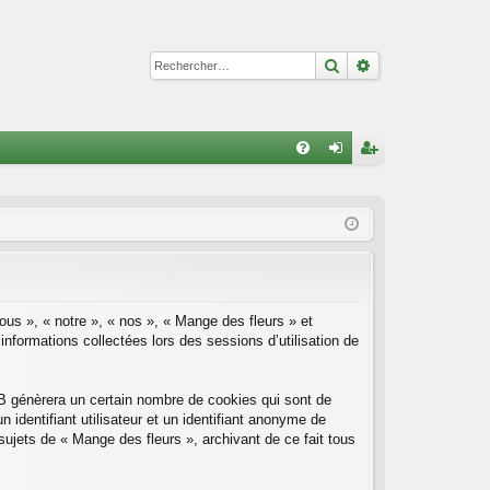
Rechercher
Recherche avan
R
FA
on
ns
Q
ne
cri
xi
pti
on
on
nous », « notre », « nos », « Mange des fleurs » et
nformations collectées lors des sessions d’utilisation de
BB génèrera un certain nombre de cookies qui sont de
 identifiant utilisateur et un identifiant anonyme de
ujets de « Mange des fleurs », archivant de ce fait tous