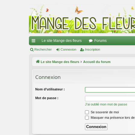
Le site Mange des fleurs
Forums
ac
Rechercher
Connexion
Inscription
co
Le site Mange des fleurs
Accueil du forum
ur
Connexion
ci
s
Nom d’utilisateur :
Mot de passe :
J’ai oublié mon mot de passe
Se souvenir de moi
Masquer ma présence lors de 