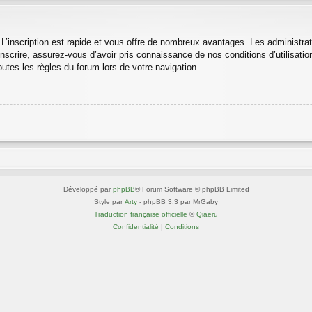
 L’inscription est rapide et vous offre de nombreux avantages. Les administra
nscrire, assurez-vous d’avoir pris connaissance de nos conditions d’utilisation 
utes les règles du forum lors de votre navigation.
Développé par
phpBB
® Forum Software © phpBB Limited
Style par
Arty
- phpBB 3.3 par MrGaby
Traduction française officielle
©
Qiaeru
Confidentialité
|
Conditions