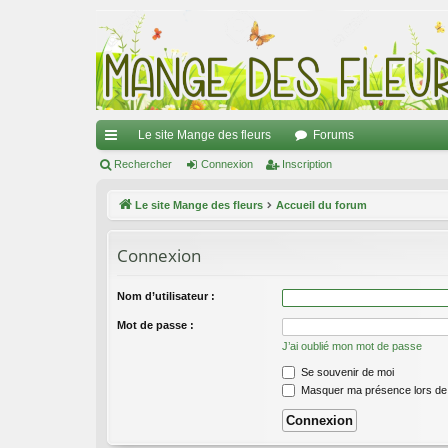
Le site Mange des fleurs
Forums
ac
Rechercher
Connexion
Inscription
co
Le site Mange des fleurs
Accueil du forum
ur
Connexion
ci
s
Nom d’utilisateur :
Mot de passe :
J’ai oublié mon mot de passe
Se souvenir de moi
Masquer ma présence lors de 