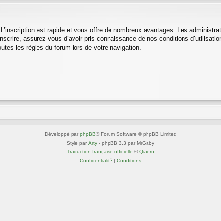
 L’inscription est rapide et vous offre de nombreux avantages. Les administra
nscrire, assurez-vous d’avoir pris connaissance de nos conditions d’utilisation 
utes les règles du forum lors de votre navigation.
Développé par
phpBB
® Forum Software © phpBB Limited
Style par
Arty
- phpBB 3.3 par MrGaby
Traduction française officielle
©
Qiaeru
Confidentialité
|
Conditions