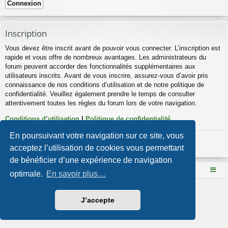
Inscription
Vous devez être inscrit avant de pouvoir vous connecter. L’inscription est
rapide et vous offre de nombreux avantages. Les administrateurs du
forum peuvent accorder des fonctionnalités supplémentaires aux
utilisateurs inscrits. Avant de vous inscrire, assurez-vous d’avoir pris
connaissance de nos conditions d’utilisation et de notre politique de
confidentialité. Veuillez également prendre le temps de consulter
attentivement toutes les règles du forum lors de votre navigation.
Conditions d’utilisation
|
Politique de confidentialité
En poursuivant votre navigation sur ce site, vous
Inscription
acceptez l’utilisation de cookies vous permettant
de bénéficier d’une expérience de navigation
Le site Mange des fleurs
Accueil du forum
optimale.
En savoir plus…
Développé par
phpBB
® Forum Software © phpBB Limited
Style par
Arty
- phpBB 3.3 par MrGaby
J’accepte
Traduction française officielle
©
Qiaeru
Confidentialité
|
Conditions