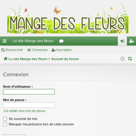
Le site Mange des fleurs
ac
Rechercher
Connexion
Inscription
or
on
ns
R
co
Le site Mange des fleurs
Accueil du forum
u
ne
cri
e
ur
m
xi
pti
c
Connexion
ci
s
on
on
h
e
s
Nom d’utilisateur :
r
c
Mot de passe :
h
J’ai oublié mon mot de passe
e
Se souvenir de moi
r
Masquer ma présence lors de cette session