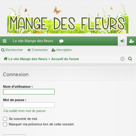
Le site Mange des fleurs
ac
Rechercher
Connexion
Inscription
or
on
ns
R
co
Le site Mange des fleurs
Accueil du forum
u
ne
cri
e
ur
m
xi
pti
c
Connexion
ci
s
on
on
h
e
s
Nom d’utilisateur :
r
c
Mot de passe :
h
J’ai oublié mon mot de passe
e
Se souvenir de moi
r
Masquer ma présence lors de cette session