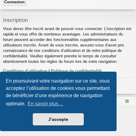
Inscription
Vous devez être inscrit avant de pouvoir vous connecter. L’inscription est
rapide et vous offre de nombreux avantages. Les administrateurs du
forum peuvent accorder des fonctionnalités supplémentaires aux
utilisateurs inscrits. Avant de vous inscrire, assurez-vous d’avoir pris
connaissance de nos conditions d’utilisation et de notre politique de
confidentialité. Veuillez également prendre le temps de consulter
attentivement toutes les règles du forum lors de votre navigation.
Conditions d’utilisation
|
Politique de confidentialité
En poursuivant votre navigation sur ce site, vous
Inscription
acceptez l’utilisation de cookies vous permettant
de bénéficier d’une expérience de navigation
Le site Mange des fleurs
Accueil du forum
optimale.
En savoir plus…
Développé par
phpBB
® Forum Software © phpBB Limited
Style par
Arty
- phpBB 3.3 par MrGaby
J’accepte
Traduction française officielle
©
Qiaeru
Confidentialité
|
Conditions