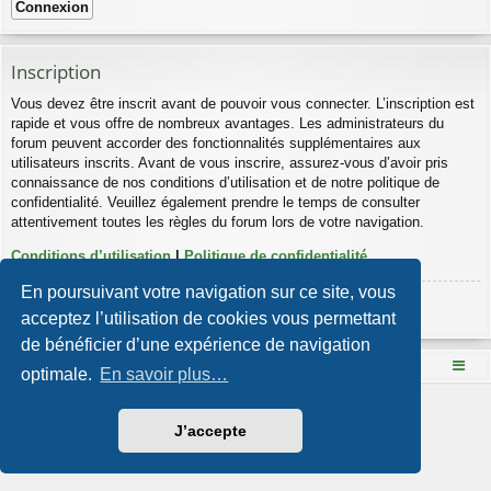
Inscription
Vous devez être inscrit avant de pouvoir vous connecter. L’inscription est
rapide et vous offre de nombreux avantages. Les administrateurs du
forum peuvent accorder des fonctionnalités supplémentaires aux
utilisateurs inscrits. Avant de vous inscrire, assurez-vous d’avoir pris
connaissance de nos conditions d’utilisation et de notre politique de
confidentialité. Veuillez également prendre le temps de consulter
attentivement toutes les règles du forum lors de votre navigation.
Conditions d’utilisation
|
Politique de confidentialité
En poursuivant votre navigation sur ce site, vous
Inscription
acceptez l’utilisation de cookies vous permettant
de bénéficier d’une expérience de navigation
Le site Mange des fleurs
Accueil du forum
optimale.
En savoir plus…
Développé par
phpBB
® Forum Software © phpBB Limited
Style par
Arty
- phpBB 3.3 par MrGaby
J’accepte
Traduction française officielle
©
Qiaeru
Confidentialité
|
Conditions