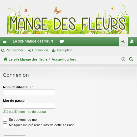
Le site Mange des fleurs
ac
Rechercher
Connexion
Inscription
or
on
ns
R
co
Le site Mange des fleurs
Accueil du forum
u
ne
cri
e
ur
m
xi
pti
c
Connexion
ci
s
on
on
h
e
s
Nom d’utilisateur :
r
c
Mot de passe :
h
J’ai oublié mon mot de passe
e
Se souvenir de moi
r
Masquer ma présence lors de cette session