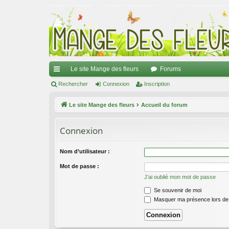
Le site Mange des fleurs
Forums
ac
Rechercher
Connexion
Inscription
co
Le site Mange des fleurs
Accueil du forum
ur
Connexion
ci
s
Nom d’utilisateur :
Mot de passe :
J’ai oublié mon mot de passe
Se souvenir de moi
Masquer ma présence lors de 