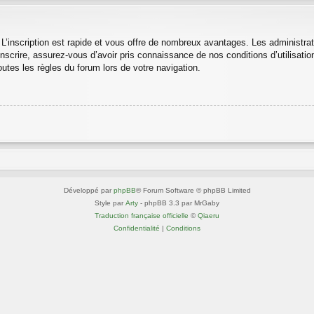
 L’inscription est rapide et vous offre de nombreux avantages. Les administra
nscrire, assurez-vous d’avoir pris connaissance de nos conditions d’utilisation 
utes les règles du forum lors de votre navigation.
Développé par
phpBB
® Forum Software © phpBB Limited
Style par
Arty
- phpBB 3.3 par MrGaby
Traduction française officielle
©
Qiaeru
Confidentialité
|
Conditions