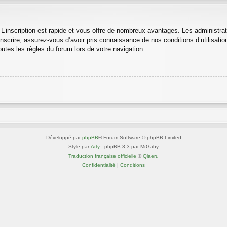
 L’inscription est rapide et vous offre de nombreux avantages. Les administra
nscrire, assurez-vous d’avoir pris connaissance de nos conditions d’utilisation 
utes les règles du forum lors de votre navigation.
Développé par
phpBB
® Forum Software © phpBB Limited
Style par
Arty
- phpBB 3.3 par MrGaby
Traduction française officielle
©
Qiaeru
Confidentialité
|
Conditions