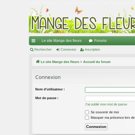
Le site Mange des fleurs
Forums
ac
Rechercher
Connexion
Inscription
co
Le site Mange des fleurs
Accueil du forum
ur
Connexion
ci
s
Nom d’utilisateur :
Mot de passe :
J’ai oublié mon mot de passe
Se souvenir de moi
Masquer ma présence lors de 