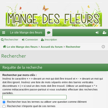
Le site Mange des fleurs
ac
Rechercher
Connexion
Inscription
or
on
ns
co
Le site Mange des fleurs
Accueil du forum
u
Rechercher
ne
cri
ur
m
xi
pti
Rechercher
ci
s
on
on
Requête de la recherche
s
Rechercher par mots-clés :
Insérez le caractère « + » devant un mot qui doit être trouvé et « - » devant un mot qui
doit être ignoré. Insérez une liste de mots séparés entre des barres verticales
discontinues « | » si seul un des mots doit être trouvé. Utilisez un astérisque « * »
comme métacaractère passe-partout si vous souhaitez effectuer des recherches
partielles.
Rechercher tous les termes ou utiliser une question comme élément
Rechercher n’importe quel de ces termes