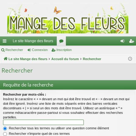
Le site Mange des fleurs
ac
Rechercher
Connexion
Inscription
or
on
ns
co
Le site Mange des fleurs
Accueil du forum
u
Rechercher
ne
cri
ur
m
xi
pti
Rechercher
ci
s
on
on
Requête de la recherche
s
Rechercher par mots-clés :
Insérez le caractère « + » devant un mot qui doit être trouvé et « - » devant un mot qui
doit être ignoré. Insérez une liste de mots séparés entre des barres verticales
discontinues « | » si seul un des mots doit être trouvé. Utilisez un astérisque « * »
comme métacaractère passe-partout si vous souhaitez effectuer des recherches
partielles.
Rechercher tous les termes ou utiliser une question comme élément
Rechercher n’importe quel de ces termes