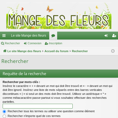
Le site Mange des fleurs
ac
Rechercher
Connexion
Inscription
or
on
ns
co
Le site Mange des fleurs
Accueil du forum
u
Rechercher
ne
cri
ur
m
xi
pti
Rechercher
ci
s
on
on
Requête de la recherche
s
Rechercher par mots-clés :
Insérez le caractère « + » devant un mot qui doit être trouvé et « - » devant un mot qui
doit être ignoré. Insérez une liste de mots séparés entre des barres verticales
discontinues « | » si seul un des mots doit être trouvé. Utilisez un astérisque « * »
comme métacaractère passe-partout si vous souhaitez effectuer des recherches
partielles.
Rechercher tous les termes ou utiliser une question comme élément
Rechercher n’importe quel de ces termes