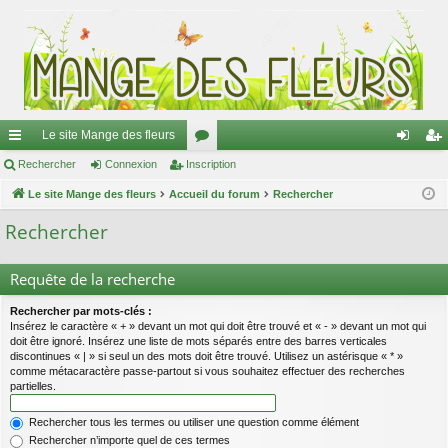
Le site Mange des fleurs
ac
Rechercher
Connexion
Inscription
or
on
ns
co
Le site Mange des fleurs
Accueil du forum
u
Rechercher
ne
cri
ur
m
xi
pti
Rechercher
ci
s
on
on
Requête de la recherche
s
Rechercher par mots-clés :
Insérez le caractère « + » devant un mot qui doit être trouvé et « - » devant un mot qui
doit être ignoré. Insérez une liste de mots séparés entre des barres verticales
discontinues « | » si seul un des mots doit être trouvé. Utilisez un astérisque « * »
comme métacaractère passe-partout si vous souhaitez effectuer des recherches
partielles.
Rechercher tous les termes ou utiliser une question comme élément
Rechercher n’importe quel de ces termes