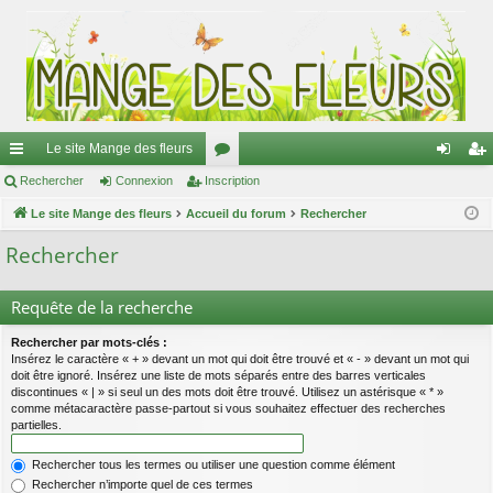
Le site Mange des fleurs
ac
Rechercher
Connexion
Inscription
or
on
ns
co
Le site Mange des fleurs
Accueil du forum
u
Rechercher
ne
cri
ur
m
xi
pti
Rechercher
ci
s
on
on
Requête de la recherche
s
Rechercher par mots-clés :
Insérez le caractère « + » devant un mot qui doit être trouvé et « - » devant un mot qui
doit être ignoré. Insérez une liste de mots séparés entre des barres verticales
discontinues « | » si seul un des mots doit être trouvé. Utilisez un astérisque « * »
comme métacaractère passe-partout si vous souhaitez effectuer des recherches
partielles.
Rechercher tous les termes ou utiliser une question comme élément
Rechercher n’importe quel de ces termes