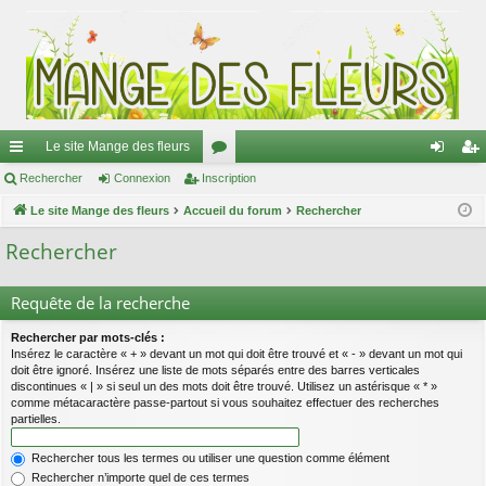
Le site Mange des fleurs
ac
Rechercher
Connexion
Inscription
or
on
ns
co
Le site Mange des fleurs
Accueil du forum
u
Rechercher
ne
cri
ur
m
xi
pti
Rechercher
ci
s
on
on
Requête de la recherche
s
Rechercher par mots-clés :
Insérez le caractère « + » devant un mot qui doit être trouvé et « - » devant un mot qui
doit être ignoré. Insérez une liste de mots séparés entre des barres verticales
discontinues « | » si seul un des mots doit être trouvé. Utilisez un astérisque « * »
comme métacaractère passe-partout si vous souhaitez effectuer des recherches
partielles.
Rechercher tous les termes ou utiliser une question comme élément
Rechercher n’importe quel de ces termes