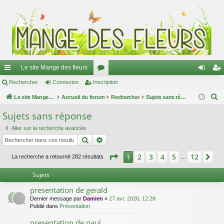
Le site Mange des fleurs
ac
Rechercher
Connexion
Inscription
or
on
ns
R
co
Le site Mange des fleurs
Accueil du forum
u
Rechercher
Sujets sans réponse
ne
cri
e
ur
m
xi
pti
Sujets sans réponse
c
ci
s
on
on
Aller sur la recherche avancée
h
Rechercher
Recherche avancée
e
s
r
Page
1
sur
12
2
3
4
5
12
1
Su
La recherche a retourné 282 résultats
…
c
h
Sujets
e
presentation de gerald
r
Dernier message par
Damien
«
27 avr. 2026, 12:28
Publié dans
Présentation
presentation de paul