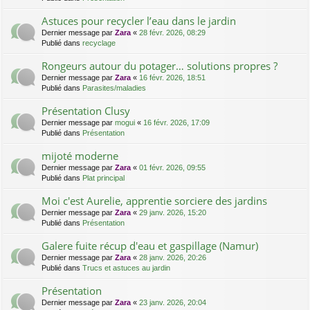
Astuces pour recycler l’eau dans le jardin
Dernier message par
Zara
«
28 févr. 2026, 08:29
Publié dans
recyclage
Rongeurs autour du potager… solutions propres ?
Dernier message par
Zara
«
16 févr. 2026, 18:51
Publié dans
Parasites/maladies
Présentation Clusy
Dernier message par
mogui
«
16 févr. 2026, 17:09
Publié dans
Présentation
mijoté moderne
Dernier message par
Zara
«
01 févr. 2026, 09:55
Publié dans
Plat principal
Moi c'est Aurelie, apprentie sorciere des jardins
Dernier message par
Zara
«
29 janv. 2026, 15:20
Publié dans
Présentation
Galere fuite récup d'eau et gaspillage (Namur)
Dernier message par
Zara
«
28 janv. 2026, 20:26
Publié dans
Trucs et astuces au jardin
Présentation
Dernier message par
Zara
«
23 janv. 2026, 20:04