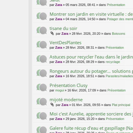
par
Zara
»
05 mars 2026, 08:41
» dans
Présentation
Montrer son jardin en visite virtuelle : de
par
Zara
»
04 mars 2026, 14:50
» dans
Potager des mem
tisane du soir
par
Zara
»
28 févr. 2026, 20:20
» dans
Boissons
VentDesPlantes
par
Zara
»
28 févr. 2026, 08:31
» dans
Présentation
Astuces pour recycler l’eau dans le jardin
par
Zara
»
28 févr. 2026, 08:29
» dans
recyclage
Rongeurs autour du potager… solutions 
par
Zara
»
16 févr. 2026, 18:51
» dans
Parasites/maladies
Présentation Clusy
par
mogui
»
16 févr. 2026, 17:09
» dans
Présentation
mijoté moderne
par
Zara
»
01 févr. 2026, 09:55
» dans
Plat principal
Moi c'est Aurelie, apprentie sorciere des 
par
Zara
»
29 janv. 2026, 15:20
» dans
Présentation
Galere fuite récup d'eau et gaspillage (N