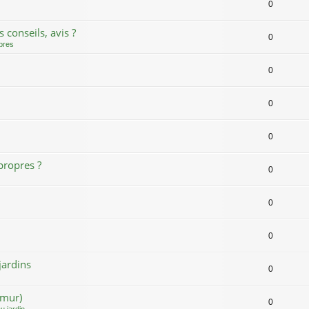
0
s conseils, avis ?
0
bres
0
0
0
propres ?
0
0
0
jardins
0
amur)
0