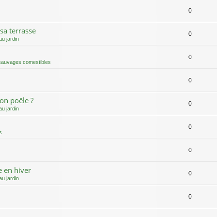
0
sa terrasse
0
u jardin
0
 sauvages comestibles
0
on poêle ?
0
u jardin
0
s
0
e en hiver
0
u jardin
0