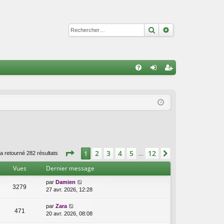
Rechercher
Recherche avan
R
FA
on
ns
Q
ne
cri
xi
pti
on
on
Page
1
sur
12
2
3
4
5
12
1
Suivant
a retourné 282 résultats
…
Vues
Dernier message
par
Damien
3279
27 avr. 2026, 12:28
par
Zara
471
20 avr. 2026, 08:08