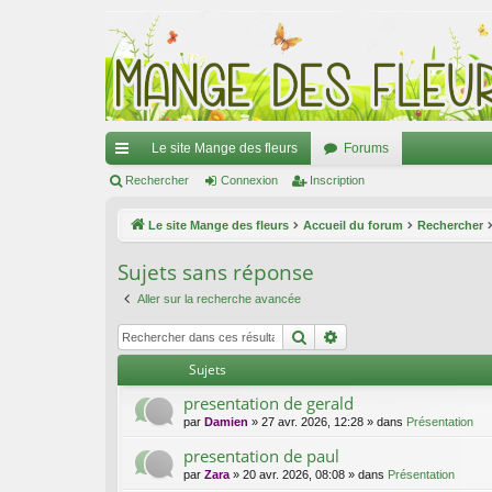
Le site Mange des fleurs
Forums
ac
Rechercher
Connexion
Inscription
co
Le site Mange des fleurs
Accueil du forum
Rechercher
ur
Sujets sans réponse
ci
Aller sur la recherche avancée
s
Rechercher
Recherche avancée
Sujets
presentation de gerald
par
Damien
»
27 avr. 2026, 12:28
» dans
Présentation
presentation de paul
par
Zara
»
20 avr. 2026, 08:08
» dans
Présentation