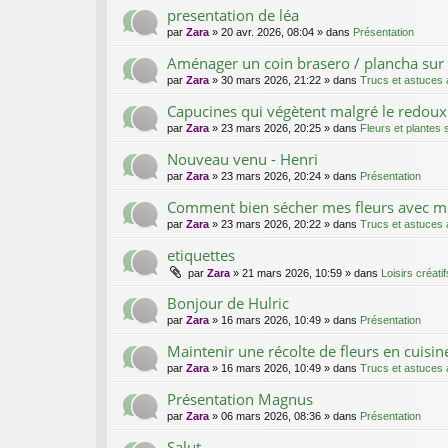
presentation de léa
par
Zara
»
20 avr. 2026, 08:04
» dans
Présentation
Aménager un coin brasero / plancha sur 
par
Zara
»
30 mars 2026, 21:22
» dans
Trucs et astuces a
Capucines qui végètent malgré le redoux
par
Zara
»
23 mars 2026, 20:25
» dans
Fleurs et plantes
Nouveau venu - Henri
par
Zara
»
23 mars 2026, 20:24
» dans
Présentation
Comment bien sécher mes fleurs avec m
par
Zara
»
23 mars 2026, 20:22
» dans
Trucs et astuces a
etiquettes
par
Zara
»
21 mars 2026, 10:59
» dans
Loisirs créatif
Bonjour de Hulric
par
Zara
»
16 mars 2026, 10:49
» dans
Présentation
Maintenir une récolte de fleurs en cuisin
par
Zara
»
16 mars 2026, 10:49
» dans
Trucs et astuces a
Présentation Magnus
par
Zara
»
06 mars 2026, 08:36
» dans
Présentation
Salut