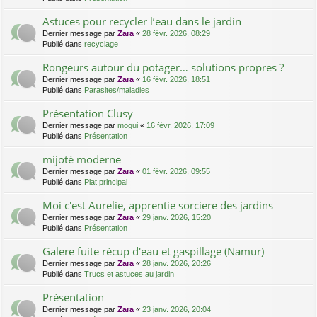
Astuces pour recycler l’eau dans le jardin
Dernier message par
Zara
«
28 févr. 2026, 08:29
Publié dans
recyclage
Rongeurs autour du potager… solutions propres ?
Dernier message par
Zara
«
16 févr. 2026, 18:51
Publié dans
Parasites/maladies
Présentation Clusy
Dernier message par
mogui
«
16 févr. 2026, 17:09
Publié dans
Présentation
mijoté moderne
Dernier message par
Zara
«
01 févr. 2026, 09:55
Publié dans
Plat principal
Moi c'est Aurelie, apprentie sorciere des jardins
Dernier message par
Zara
«
29 janv. 2026, 15:20
Publié dans
Présentation
Galere fuite récup d'eau et gaspillage (Namur)
Dernier message par
Zara
«
28 janv. 2026, 20:26
Publié dans
Trucs et astuces au jardin
Présentation
Dernier message par
Zara
«
23 janv. 2026, 20:04