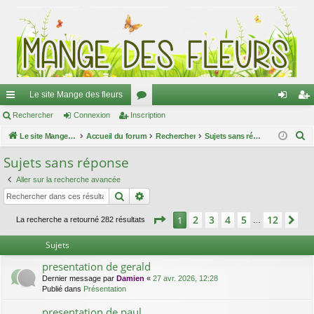
Le site Mange des fleurs
ac
Rechercher
Connexion
Inscription
or
on
ns
R
co
Le site Mange des fleurs
Accueil du forum
u
Rechercher
Sujets sans réponse
ne
cri
e
ur
m
xi
pti
Sujets sans réponse
c
ci
s
on
on
Aller sur la recherche avancée
h
Rechercher
Recherche avancée
e
s
r
Page
1
sur
12
2
3
4
5
12
1
Su
La recherche a retourné 282 résultats
…
c
h
Sujets
e
presentation de gerald
r
Dernier message par
Damien
«
27 avr. 2026, 12:28
Publié dans
Présentation
presentation de paul