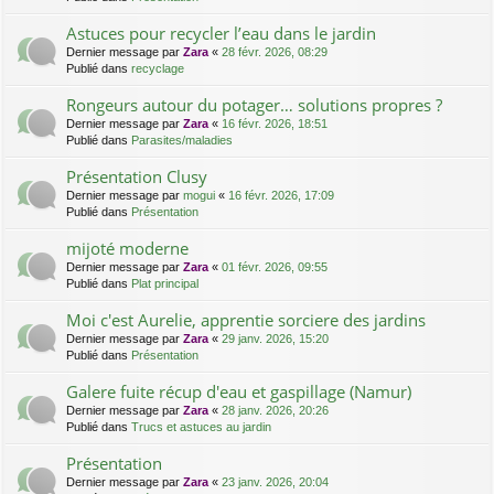
Astuces pour recycler l’eau dans le jardin
Dernier message par
Zara
«
28 févr. 2026, 08:29
Publié dans
recyclage
Rongeurs autour du potager… solutions propres ?
Dernier message par
Zara
«
16 févr. 2026, 18:51
Publié dans
Parasites/maladies
Présentation Clusy
Dernier message par
mogui
«
16 févr. 2026, 17:09
Publié dans
Présentation
mijoté moderne
Dernier message par
Zara
«
01 févr. 2026, 09:55
Publié dans
Plat principal
Moi c'est Aurelie, apprentie sorciere des jardins
Dernier message par
Zara
«
29 janv. 2026, 15:20
Publié dans
Présentation
Galere fuite récup d'eau et gaspillage (Namur)
Dernier message par
Zara
«
28 janv. 2026, 20:26
Publié dans
Trucs et astuces au jardin
Présentation
Dernier message par
Zara
«
23 janv. 2026, 20:04