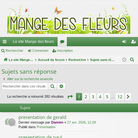
Le site Mange des fleurs
ac
Rechercher
Connexion
Inscription
or
on
ns
R
co
Le site Mange des fleurs
Accueil du forum
u
Rechercher
Sujets sans réponse
ne
cri
e
ur
m
xi
pti
Sujets sans réponse
c
ci
s
on
on
Aller sur la recherche avancée
h
Rechercher
Recherche avancée
e
s
r
Page
1
sur
12
2
3
4
5
12
1
Su
La recherche a retourné 282 résultats
…
c
h
Sujets
e
presentation de gerald
r
Dernier message par
Damien
«
27 avr. 2026, 12:28
Publié dans
Présentation
presentation de paul