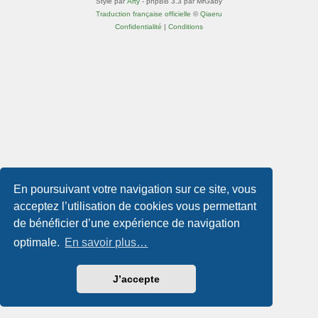
Style par
Arty
- phpBB 3.3 par MrGaby
Traduction française officielle
©
Qiaeru
Confidentialité
|
Conditions
En poursuivant votre navigation sur ce site, vous
acceptez l’utilisation de cookies vous permettant
de bénéficier d’une expérience de navigation
optimale.
En savoir plus…
J’accepte