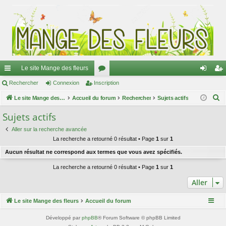
Le site Mange des fleurs
ac
Rechercher
Connexion
Inscription
or
on
ns
R
co
Le site Mange des fleurs
Accueil du forum
u
Rechercher
Sujets actifs
ne
cri
e
ur
m
xi
pti
Sujets actifs
c
ci
s
on
on
Aller sur la recherche avancée
h
La recherche a retourné 0 résultat • Page
1
sur
1
e
s
Aucun résultat ne correspond aux termes que vous avez spécifiés.
r
c
La recherche a retourné 0 résultat • Page
1
sur
1
h
Aller
e
r
Le site Mange des fleurs
Accueil du forum
Développé par
phpBB
® Forum Software © phpBB Limited