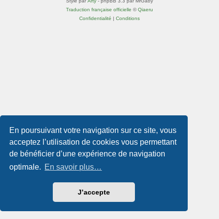
Style par
Arty
- phpBB 3.3 par MrGaby
Traduction française officielle
©
Qiaeru
Confidentialité
|
Conditions
En poursuivant votre navigation sur ce site, vous
acceptez l’utilisation de cookies vous permettant
de bénéficier d’une expérience de navigation
optimale.
En savoir plus…
J’accepte