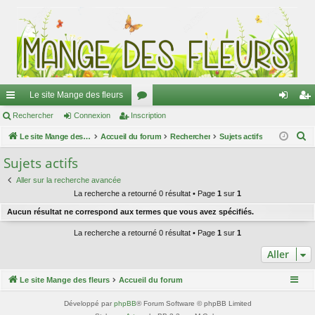
Le site Mange des fleurs
ac
Rechercher
Connexion
Inscription
or
on
ns
R
co
Le site Mange des fleurs
Accueil du forum
u
Rechercher
Sujets actifs
ne
cri
e
ur
m
xi
pti
Sujets actifs
c
ci
s
on
on
Aller sur la recherche avancée
h
La recherche a retourné 0 résultat • Page
1
sur
1
e
s
Aucun résultat ne correspond aux termes que vous avez spécifiés.
r
c
La recherche a retourné 0 résultat • Page
1
sur
1
h
Aller
e
r
Le site Mange des fleurs
Accueil du forum
Développé par
phpBB
® Forum Software © phpBB Limited