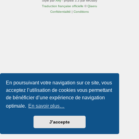
Style par
Arty
- phpBB 3.3 par MrGaby
Traduction française officielle
©
Qiaeru
Confidentialité
|
Conditions
En poursuivant votre navigation sur ce site, vous
acceptez l’utilisation de cookies vous permettant
de bénéficier d’une expérience de navigation
optimale.
En savoir plus…
J’accepte