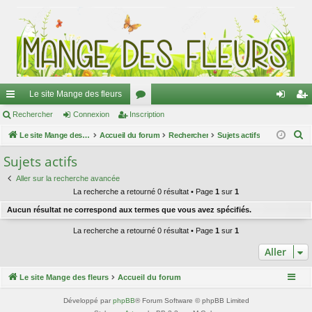
Le site Mange des fleurs
ac
Rechercher
Connexion
Inscription
or
on
ns
R
co
Le site Mange des fleurs
Accueil du forum
u
Rechercher
Sujets actifs
ne
cri
e
ur
m
xi
pti
Sujets actifs
c
ci
s
on
on
Aller sur la recherche avancée
h
La recherche a retourné 0 résultat • Page
1
sur
1
e
s
Aucun résultat ne correspond aux termes que vous avez spécifiés.
r
c
La recherche a retourné 0 résultat • Page
1
sur
1
h
Aller
e
r
Le site Mange des fleurs
Accueil du forum
Développé par
phpBB
® Forum Software © phpBB Limited