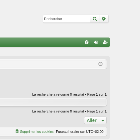
Rechercher
Recherche avan
R
FA
on
ns
Q
ne
cri
xi
pti
on
on
La recherche a retourné 0 résultat • Page
1
sur
1
La recherche a retourné 0 résultat • Page
1
sur
1
Aller
Supprimer les cookies
Fuseau horaire sur
UTC+02:00