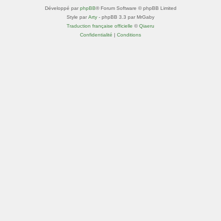
Développé par
phpBB
® Forum Software © phpBB Limited
Style par
Arty
- phpBB 3.3 par MrGaby
Traduction française officielle
©
Qiaeru
Confidentialité
|
Conditions