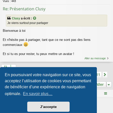
Vues :
443
Re: Présentation Clusy
Clusy
a écrit :
Je viens surtout pour partager
Bienvenue à toi
Et n'hésite pas à partager, tant que ce ne sont pas des liens
commerciaux
Et si tu es pour rester, tu peux mettre un avatar !
Aller au message
Page
1
sur
11
2
3
4
5
11
1
Su
En poursuivant votre navigation sur ce site, vous
La recherche a retourné 106 résultats
…
acceptez l’utilisation de cookies vous permettant
Aller
de bénéficier d’une expérience de navigation
optimale.
En savoir plus…
Le site Mange des fleurs
Accueil du forum
Développé par
phpBB
® Forum Software © phpBB Limited
J’accepte
Style par
Arty
- phpBB 3.3 par MrGaby
Traduction française officielle
©
Qiaeru