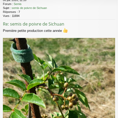
Forum :
Semis
Sujet :
semis de poivre de Sichuan
Réponses :
7
Vues :
11694
Re: semis de poivre de Sichuan
Première petite production cette année