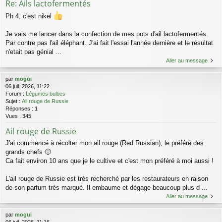
Re: Ails lactofermentés
Ph 4, c'est nikel
Je vais me lancer dans la confection de mes pots d'ail lactofermentés.
Par contre pas l'ail éléphant. J'ai fait l'essai l'année dernière et le résultat
n'etait pas génial ...
Aller au message
par
mogui
06 juil. 2026, 11:22
Forum :
Légumes bulbes
Sujet :
Ail rouge de Russie
Réponses :
1
Vues :
345
Ail rouge de Russie
J'ai commencé à récolter mon ail rouge (Red Russian), le préféré des
grands chefs 🙂
Ca fait environ 10 ans que je le cultive et c'est mon préféré à moi aussi !
L'ail rouge de Russie est très recherché par les restaurateurs en raison
de son parfum très marqué. Il embaume et dégage beaucoup plus d ...
Aller au message
par
mogui
06 juil. 2026, 11:16