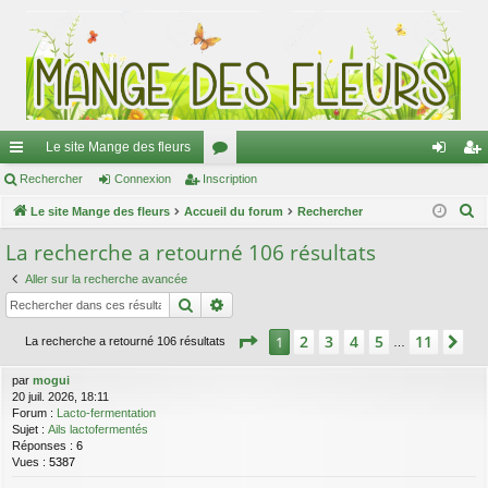
Le site Mange des fleurs
ac
Rechercher
Connexion
Inscription
or
on
ns
R
co
Le site Mange des fleurs
Accueil du forum
u
Rechercher
ne
cri
e
ur
m
xi
pti
La recherche a retourné 106 résultats
c
ci
s
on
on
Aller sur la recherche avancée
h
Rechercher
Recherche avancée
e
s
r
Page
1
sur
11
2
3
4
5
11
1
Su
La recherche a retourné 106 résultats
…
c
h
par
mogui
20 juil. 2026, 18:11
e
Forum :
Lacto-fermentation
r
Sujet :
Ails lactofermentés
Réponses :
6
Vues :
5387