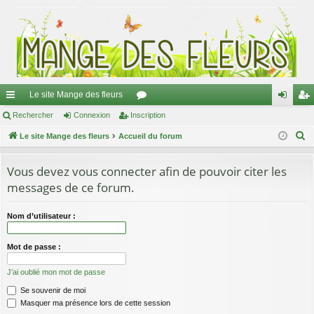
Le site Mange des fleurs
ac
Rechercher
Connexion
Inscription
or
on
ns
R
co
Le site Mange des fleurs
Accueil du forum
u
ne
cri
e
ur
m
xi
pti
c
Vous devez vous connecter afin de pouvoir citer les
ci
s
on
on
h
messages de ce forum.
e
s
r
Nom d’utilisateur :
c
h
Mot de passe :
e
J’ai oublié mon mot de passe
r
Se souvenir de moi
Masquer ma présence lors de cette session