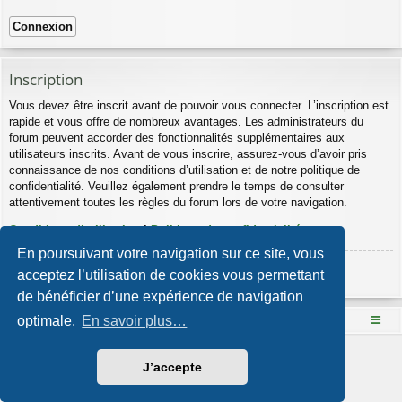
Inscription
Vous devez être inscrit avant de pouvoir vous connecter. L’inscription est
rapide et vous offre de nombreux avantages. Les administrateurs du
forum peuvent accorder des fonctionnalités supplémentaires aux
utilisateurs inscrits. Avant de vous inscrire, assurez-vous d’avoir pris
connaissance de nos conditions d’utilisation et de notre politique de
confidentialité. Veuillez également prendre le temps de consulter
attentivement toutes les règles du forum lors de votre navigation.
Conditions d’utilisation
|
Politique de confidentialité
En poursuivant votre navigation sur ce site, vous
Inscription
acceptez l’utilisation de cookies vous permettant
de bénéficier d’une expérience de navigation
optimale.
En savoir plus…
Le site Mange des fleurs
Accueil du forum
Développé par
phpBB
® Forum Software © phpBB Limited
J’accepte
Style par
Arty
- phpBB 3.3 par MrGaby
Traduction française officielle
©
Qiaeru
Confidentialité
|
Conditions