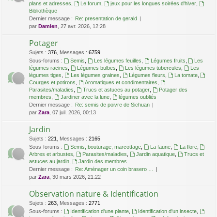
plans et adresses
,
Le forum
,
jeux pour les longues soirées d'hiver
,
Bibliothèque
Dernier message :
Re: presentation de gerald
par
Damien
, 27 avr. 2026, 12:28
Potager
Sujets
:
376
,
Messages
:
6759
Sous-forums :
Semis
,
Les légumes feuilles
,
Légumes fruits
,
Les
légumes racines
,
Légumes bulbes
,
Les légumes tubercules
,
Les
légumes tiges
,
Les légumes graines
,
Légumes fleurs
,
La tomate
,
Courges et potirons
,
Aromatiques et condimentaires
,
Parasites/maladies
,
Trucs et astuces au potager
,
Potager des
membres
,
Jardiner avec la lune
,
légumes oubliés
Dernier message :
Re: semis de poivre de Sichuan
par
Zara
, 07 juil. 2026, 00:13
Jardin
Sujets
:
221
,
Messages
:
2165
Sous-forums :
Semis, bouturage, marcottage
,
La faune
,
La flore
,
Arbres et arbustes
,
Parasites/maladies
,
Jardin aquatique
,
Trucs et
astuces au jardin
,
Jardin des membres
Dernier message :
Re: Aménager un coin brasero …
par
Zara
, 30 mars 2026, 21:22
Observation nature & Identification
Sujets
:
263
,
Messages
:
2771
Sous-forums :
Identification d'une plante
,
Identification d'un insecte
,