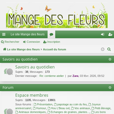
Le site Mange des fleurs
ac
Rechercher
Connexion
Inscription
or
on
ns
R
co
Le site Mange des fleurs
Accueil du forum
u
ne
cri
e
ur
m
xi
pti
Savoirs au quotidien
c
ci
s
on
on
Savoirs au quotidien
h
e
Sujets
:
38
,
Messages
:
173
s
Dernier message :
Re: centieme atelier
par
Zara
, 03 févr. 2026, 09:52
r
c
Forum
h
Espace membres
e
r
Sujets
:
1105
,
Messages
:
13801
Sous-forums :
Présentation
,
papotage au coin du feu
,
Joyeux
anniversaire!
,
Humour
,
Hou L'Beau sel
,
Vos animaux
,
Petit élevage
,
Animaux domestiques
,
Echanges de graines, plantes...
,
Les bons