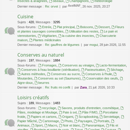
Insectes & araignées
,
oiseaux
,
Champignons
,
météorologie
AxelMAF
Dernier message :
Re: orvet
par
, 26 nov. 2025, 20:27
Cuisine
Sujets
:
420
,
Messages
:
3295
Sous-forums :
Entrée
,
Plat principal
,
Boissons
,
Dessert
,
Fleurs
et plantes sauvages comestibles
,
Utilisation des restes
,
Le pain et
viennoiseries
,
Végétarien
,
la cuisine des insectes
,
Charcuterie
maison
,
Plantes médicinales
Dernier message :
Re: gauffres de légumes
par
mogui
, 28 juin 2026, 11:55
Conserves au naturel
Sujets
:
197
,
Messages
:
1884
Sous-forums :
Fromages
,
Conserves au vinaigre
,
Lacto-fermentation
,
Conserves à l'eau bouillante (stérilisation)
,
Pasteurisation
,
Séchage
,
Autres méthodes
,
Conserves au sucre
,
Conserves à l'huile
,
Moutardes
,
Conserves au sel (Saumures)
,
Coservation des oeufs
,
Aigre-doux
,
beurres
Dernier message :
Re: fruits mi confit
par
Zara
, 21 juil. 2026, 10:33
Loisirs créatifs
Sujets
:
189
,
Messages
:
1483
Sous-forums :
recyclage
,
Savons, produits d'entretien, cosmétique
,
Pâtes, modelage et Moulage
,
Pate à sel
,
Pâte FIMO
,
Porcelaine
froide
,
Papiers et cartons
,
Origami
,
Scrapbooking
,
Serviettage
,
Papier Mâché
,
Cartonnage
,
Photo
,
Paysages
,
Portraits
,
Animaux
,
Sport
,
Macro
,
Noir et blanc
,
Panoramique
,
Fils et
aiguilles
,
Broderie et point de croix
,
Tricot
,
Crochet
,
Couture
,