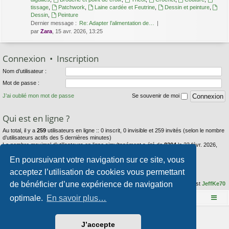
tissage
,
Patchwork
,
Laine cardée et Feutrine
,
Dessin et peinture
,
Dessin
,
Peinture
Dernier message :
Re: Adapter l’alimentation de…
par
Zara
, 15 avr. 2026, 13:25
Connexion
•
Inscription
Nom d’utilisateur :
Mot de passe :
J’ai oublié mon mot de passe
Se souvenir de moi
Qui est en ligne ?
Au total, il y a
259
utilisateurs en ligne :: 0 inscrit, 0 invisible et 259 invités (selon le nombre
d’utilisateurs actifs des 5 dernières minutes)
Le nombre maximal d’utilisateurs en ligne simultanément a été de
8204
le 23 févr. 2026,
23:44
En poursuivant votre navigation sur ce site, vous
Statistiques
acceptez l’utilisation de cookies vous permettant
de bénéficier d’une expérience de navigation
34071
messages •
2969
sujets •
70
membres • Notre membre le plus récent est
JeffKe70
optimale.
En savoir plus…
Le site Mange des fleurs
Accueil du forum
Développé par
phpBB
® Forum Software © phpBB Limited
J’accepte
Style par
Arty
- phpBB 3.3 par MrGaby