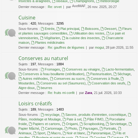
Insectes & araignées
,
oiseaux
,
Champignons
,
météorologie
AxelMAF
Dernier message :
Re: orvet
par
, 26 nov. 2025, 20:27
Cuisine
Sujets
:
420
,
Messages
:
3295
Sous-forums :
Entrée
,
Plat principal
,
Boissons
,
Dessert
,
Fleurs
et plantes sauvages comestibles
,
Utilisation des restes
,
Le pain et
viennoiseries
,
Végétarien
,
la cuisine des insectes
,
Charcuterie
maison
,
Plantes médicinales
Dernier message :
Re: gauffres de légumes
par
mogui
, 28 juin 2026, 11:55
Conserves au naturel
Sujets
:
197
,
Messages
:
1884
Sous-forums :
Fromages
,
Conserves au vinaigre
,
Lacto-fermentation
,
Conserves à l'eau bouillante (stérilisation)
,
Pasteurisation
,
Séchage
,
Autres méthodes
,
Conserves au sucre
,
Conserves à l'huile
,
Moutardes
,
Conserves au sel (Saumures)
,
Coservation des oeufs
,
Aigre-doux
,
beurres
Dernier message :
Re: fruits mi confit
par
Zara
, 21 juil. 2026, 10:33
Loisirs créatifs
Sujets
:
189
,
Messages
:
1483
Sous-forums :
recyclage
,
Savons, produits d'entretien, cosmétique
,
Pâtes, modelage et Moulage
,
Pate à sel
,
Pâte FIMO
,
Porcelaine
froide
,
Papiers et cartons
,
Origami
,
Scrapbooking
,
Serviettage
,
Papier Mâché
,
Cartonnage
,
Photo
,
Paysages
,
Portraits
,
Animaux
,
Sport
,
Macro
,
Noir et blanc
,
Panoramique
,
Fils et
aiguilles
,
Broderie et point de croix
,
Tricot
,
Crochet
,
Couture
,