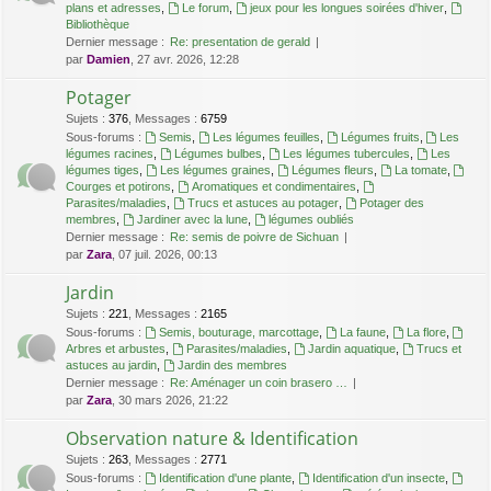
plans et adresses
,
Le forum
,
jeux pour les longues soirées d'hiver
,
Bibliothèque
Dernier message :
Re: presentation de gerald
par
Damien
, 27 avr. 2026, 12:28
Potager
Sujets
:
376
,
Messages
:
6759
Sous-forums :
Semis
,
Les légumes feuilles
,
Légumes fruits
,
Les
légumes racines
,
Légumes bulbes
,
Les légumes tubercules
,
Les
légumes tiges
,
Les légumes graines
,
Légumes fleurs
,
La tomate
,
Courges et potirons
,
Aromatiques et condimentaires
,
Parasites/maladies
,
Trucs et astuces au potager
,
Potager des
membres
,
Jardiner avec la lune
,
légumes oubliés
Dernier message :
Re: semis de poivre de Sichuan
par
Zara
, 07 juil. 2026, 00:13
Jardin
Sujets
:
221
,
Messages
:
2165
Sous-forums :
Semis, bouturage, marcottage
,
La faune
,
La flore
,
Arbres et arbustes
,
Parasites/maladies
,
Jardin aquatique
,
Trucs et
astuces au jardin
,
Jardin des membres
Dernier message :
Re: Aménager un coin brasero …
par
Zara
, 30 mars 2026, 21:22
Observation nature & Identification
Sujets
:
263
,
Messages
:
2771
Sous-forums :
Identification d'une plante
,
Identification d'un insecte
,