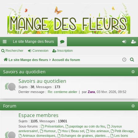
Le site Mange des fleurs
ac
Rechercher
Connexion
Inscription
or
on
ns
R
co
Le site Mange des fleurs
Accueil du forum
u
ne
cri
e
ur
m
xi
pti
Savoirs au quotidien
c
ci
s
on
on
Savoirs au quotidien
h
e
Sujets
:
38
,
Messages
:
173
s
Dernier message :
Re: centieme atelier
par
Zara
, 03 févr. 2026, 09:52
r
c
Forum
h
Espace membres
e
r
Sujets
:
1105
,
Messages
:
13801
Sous-forums :
Présentation
,
papotage au coin du feu
,
Joyeux
anniversaire!
,
Humour
,
Hou L'Beau sel
,
Vos animaux
,
Petit élevage
,
Animaux domestiques
,
Echanges de graines, plantes...
,
Les bons