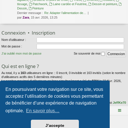
tissage
,
Patchwork
,
Laine cardée et Feutrine
,
Dessin et peinture
,
Dessin
,
Peinture
Dernier message :
Re: Adapter l’alimentation de…
par
Zara
, 15 avr. 2026, 13:25
Connexion
•
Inscription
Nom d’utilisateur :
Mot de passe :
J’ai oublié mon mot de passe
Se souvenir de moi
Qui est en ligne ?
Au total, il y a
163
utilisateurs en ligne :: 0 inscrit, 0 invisible et 163 invités (selon le nombre
d’utilisateurs actifs des 5 dernières minutes)
Le nombre maximal d’utilisateurs en ligne simultanément a été de
8204
le 23 févr. 2026,
23:44
En poursuivant votre navigation sur ce site, vous
Statistiques
acceptez l’utilisation de cookies vous permettant
de bénéficier d’une expérience de navigation
34071
messages •
2969
sujets •
70
membres • Notre membre le plus récent est
JeffKe70
optimale.
En savoir plus…
Le site Mange des fleurs
Accueil du forum
Développé par
phpBB
® Forum Software © phpBB Limited
J’accepte
Style par
Arty
- phpBB 3.3 par MrGaby