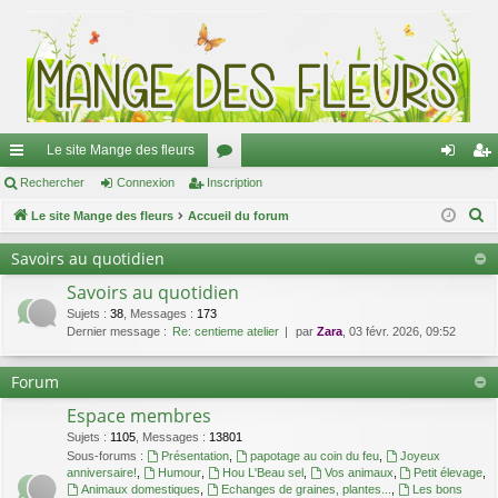
Le site Mange des fleurs
ac
Rechercher
Connexion
Inscription
or
on
ns
R
co
Le site Mange des fleurs
Accueil du forum
u
ne
cri
e
ur
m
xi
pti
Savoirs au quotidien
c
ci
s
on
on
Savoirs au quotidien
h
e
Sujets
:
38
,
Messages
:
173
s
Dernier message :
Re: centieme atelier
par
Zara
, 03 févr. 2026, 09:52
r
c
Forum
h
Espace membres
e
r
Sujets
:
1105
,
Messages
:
13801
Sous-forums :
Présentation
,
papotage au coin du feu
,
Joyeux
anniversaire!
,
Humour
,
Hou L'Beau sel
,
Vos animaux
,
Petit élevage
,
Animaux domestiques
,
Echanges de graines, plantes...
,
Les bons