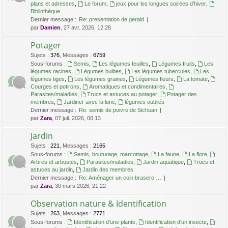
plans et adresses
,
Le forum
,
jeux pour les longues soirées d'hiver
,
Bibliothèque
Dernier message :
Re: presentation de gerald
par
Damien
, 27 avr. 2026, 12:28
Potager
Sujets
:
376
,
Messages
:
6759
Sous-forums :
Semis
,
Les légumes feuilles
,
Légumes fruits
,
Les
légumes racines
,
Légumes bulbes
,
Les légumes tubercules
,
Les
légumes tiges
,
Les légumes graines
,
Légumes fleurs
,
La tomate
,
Courges et potirons
,
Aromatiques et condimentaires
,
Parasites/maladies
,
Trucs et astuces au potager
,
Potager des
membres
,
Jardiner avec la lune
,
légumes oubliés
Dernier message :
Re: semis de poivre de Sichuan
par
Zara
, 07 juil. 2026, 00:13
Jardin
Sujets
:
221
,
Messages
:
2165
Sous-forums :
Semis, bouturage, marcottage
,
La faune
,
La flore
,
Arbres et arbustes
,
Parasites/maladies
,
Jardin aquatique
,
Trucs et
astuces au jardin
,
Jardin des membres
Dernier message :
Re: Aménager un coin brasero …
par
Zara
, 30 mars 2026, 21:22
Observation nature & Identification
Sujets
:
263
,
Messages
:
2771
Sous-forums :
Identification d'une plante
,
Identification d'un insecte
,