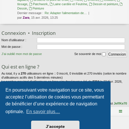
tissage
,
Patchwork
,
Laine cardée et Feutrine
,
Dessin et peinture
,
Dessin
,
Peinture
Dernier message :
Re: Adapter l’alimentation de…
par
Zara
, 15 avr. 2026, 13:25
Connexion
•
Inscription
Nom d’utilisateur :
Mot de passe :
J’ai oublié mon mot de passe
Se souvenir de moi
Qui est en ligne ?
Au total, il y a
270
utilisateurs en ligne :: 0 inscrit, 0 invisible et 270 invités (selon le nombre
d’utilisateurs actifs des 5 dernières minutes)
Le nombre maximal d’utilisateurs en ligne simultanément a été de
8204
le 23 févr. 2026,
23:44
En poursuivant votre navigation sur ce site, vous
Statistiques
acceptez l’utilisation de cookies vous permettant
de bénéficier d’une expérience de navigation
34071
messages •
2969
sujets •
70
membres • Notre membre le plus récent est
JeffKe70
optimale.
En savoir plus…
Le site Mange des fleurs
Accueil du forum
Développé par
phpBB
® Forum Software © phpBB Limited
J’accepte
Style par
Arty
- phpBB 3.3 par MrGaby