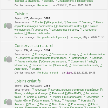
Insectes & araignées
,
oiseaux
,
Champignons
,
météorologie
AxelMAF
Dernier message :
Re: orvet
par
, 26 nov. 2025, 20:27
Cuisine
Sujets
:
420
,
Messages
:
3295
Sous-forums :
Entrée
,
Plat principal
,
Boissons
,
Dessert
,
Fleurs
et plantes sauvages comestibles
,
Utilisation des restes
,
Le pain et
viennoiseries
,
Végétarien
,
la cuisine des insectes
,
Charcuterie
maison
,
Plantes médicinales
Dernier message :
Re: gauffres de légumes
par
mogui
, 28 juin 2026, 11:55
Conserves au naturel
Sujets
:
197
,
Messages
:
1884
Sous-forums :
Fromages
,
Conserves au vinaigre
,
Lacto-fermentation
,
Conserves à l'eau bouillante (stérilisation)
,
Pasteurisation
,
Séchage
,
Autres méthodes
,
Conserves au sucre
,
Conserves à l'huile
,
Moutardes
,
Conserves au sel (Saumures)
,
Coservation des oeufs
,
Aigre-doux
,
beurres
Dernier message :
Re: fruits mi confit
par
Zara
, 21 juil. 2026, 10:33
Loisirs créatifs
Sujets
:
189
,
Messages
:
1483
Sous-forums :
recyclage
,
Savons, produits d'entretien, cosmétique
,
Pâtes, modelage et Moulage
,
Pate à sel
,
Pâte FIMO
,
Porcelaine
froide
,
Papiers et cartons
,
Origami
,
Scrapbooking
,
Serviettage
,
Papier Mâché
,
Cartonnage
,
Photo
,
Paysages
,
Portraits
,
Animaux
,
Sport
,
Macro
,
Noir et blanc
,
Panoramique
,
Fils et
aiguilles
,
Broderie et point de croix
,
Tricot
,
Crochet
,
Couture
,