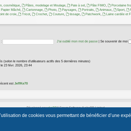
en, cosmétique
,
Pâtes, modelage et Moulage
,
Pate à sel
,
Pâte FIMO
,
Porcelaine fro
Papier Mâché
,
Cartonnage
,
Photo
,
Paysages
,
Portraits
,
Animaux
,
Sport
,
oint de croix
,
Tricot
,
Crochet
,
Couture
,
tissage
,
Patchwork
,
Laine cardée et F
 :
J’ai oublié mon mot de passe
|
Se souvenir de moi
vités (selon le nombre d’utilisateurs actifs des 5 dernières minutes)
le 23 févr. 2026, 23:44
récent est
JeffKe70
Développé par
phpBB
® Forum Software © phpBB Limited
Style par
Arty
- phpBB 3.3 par MrGaby
l’utilisation de cookies vous permettant de bénéficier d’une exp
Traduction française officielle
©
Qiaeru
Confidentialité
|
Conditions