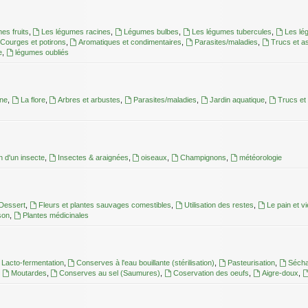
es fruits
,
Les légumes racines
,
Légumes bulbes
,
Les légumes tubercules
,
Les lé
Courges et potirons
,
Aromatiques et condimentaires
,
Parasites/maladies
,
Trucs et a
e
,
légumes oubliés
une
,
La flore
,
Arbres et arbustes
,
Parasites/maladies
,
Jardin aquatique
,
Trucs et
on d'un insecte
,
Insectes & araignées
,
oiseaux
,
Champignons
,
météorologie
Dessert
,
Fleurs et plantes sauvages comestibles
,
Utilisation des restes
,
Le pain et v
son
,
Plantes médicinales
Lacto-fermentation
,
Conserves à l'eau bouillante (stérilisation)
,
Pasteurisation
,
Séch
,
Moutardes
,
Conserves au sel (Saumures)
,
Coservation des oeufs
,
Aigre-doux
,