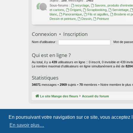
Sujets
:
189
,
Messages
:
1483
Sous-forums :
recyclage
,
Savons, produits d'entreti
et cartons
,
Origami
,
Scrapbooking
,
Serviettage
,
blanc
,
Panoramique
,
Fils et aiguilles
,
Broderie et p
Dessin et peinture
,
Dessin
,
Peinture
Connexion
•
Inscription
Nom d’utilisateur :
Mot de passe
Qui est en ligne ?
Au total, il y a
439
utilisateurs en ligne :: 0 inscrit, 0 invisible et 439 in
Le nombre maximal d’utilisateurs en ligne simultanément a été de
8204
Statistiques
34071
messages •
2969
sujets •
70
membres • Notre membre le plus 
Le site Mange des fleurs
Accueil du forum
En poursuivant votre navigation sur ce site, vous acceptez 
En savoir plus…