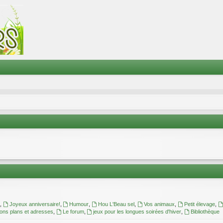
,
Joyeux anniversaire!
,
Humour
,
Hou L'Beau sel
,
Vos animaux
,
Petit élevage
,
ons plans et adresses
,
Le forum
,
jeux pour les longues soirées d'hiver
,
Bibliothèque