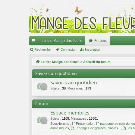
Le site Mange des fleurs
Forums
ac
Rechercher
Connexion
Inscription
co
Le site Mange des fleurs
Accueil du forum
ur
Savoirs au quotidien
ci
Savoirs au quotidien
s
Sujets
:
38
,
Messages
:
173
Forum
Espace membres
Sujets
:
1105
,
Messages
:
13801
Sous-forums :
Présentation
,
papotage au coin du feu
domestiques
,
Echanges de graines, plantes...
,
Les b