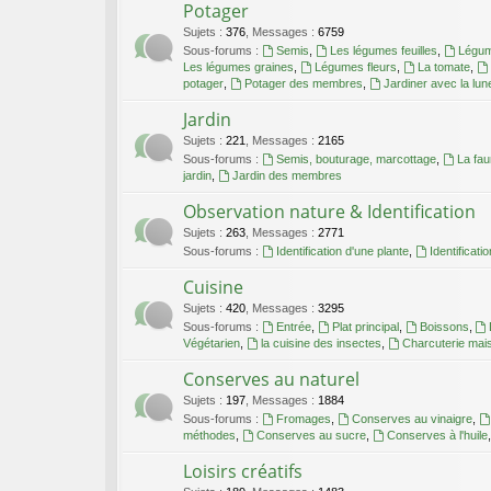
Potager
Sujets
:
376
,
Messages
:
6759
Sous-forums :
Semis
,
Les légumes feuilles
,
Légum
Les légumes graines
,
Légumes fleurs
,
La tomate
,
potager
,
Potager des membres
,
Jardiner avec la lun
Jardin
Sujets
:
221
,
Messages
:
2165
Sous-forums :
Semis, bouturage, marcottage
,
La fa
jardin
,
Jardin des membres
Observation nature & Identification
Sujets
:
263
,
Messages
:
2771
Sous-forums :
Identification d'une plante
,
Identificati
Cuisine
Sujets
:
420
,
Messages
:
3295
Sous-forums :
Entrée
,
Plat principal
,
Boissons
,
Végétarien
,
la cuisine des insectes
,
Charcuterie mai
Conserves au naturel
Sujets
:
197
,
Messages
:
1884
Sous-forums :
Fromages
,
Conserves au vinaigre
,
méthodes
,
Conserves au sucre
,
Conserves à l'huile
Loisirs créatifs