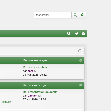
Rechercher
Recherche avan
R
FA
on
ns
Q
ne
cri
xi
pti
Dernier message
on
on
Re: centieme atelier
C
par
Zara
o
03 févr. 2026, 09:52
n
s
Dernier message
u
l
Re: presentation de gerald
t
C
par
Damien
e
o
27 avr. 2026, 12:28
r
Animaux
n
l
s
e
u