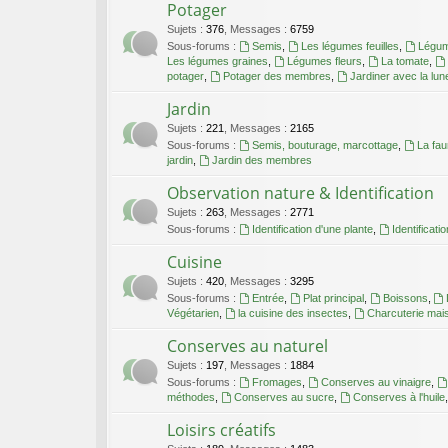
Potager
Sujets
:
376
,
Messages
:
6759
Sous-forums :
Semis
,
Les légumes feuilles
,
Légum
Les légumes graines
,
Légumes fleurs
,
La tomate
,
potager
,
Potager des membres
,
Jardiner avec la lun
Jardin
Sujets
:
221
,
Messages
:
2165
Sous-forums :
Semis, bouturage, marcottage
,
La fa
jardin
,
Jardin des membres
Observation nature & Identification
Sujets
:
263
,
Messages
:
2771
Sous-forums :
Identification d'une plante
,
Identificati
Cuisine
Sujets
:
420
,
Messages
:
3295
Sous-forums :
Entrée
,
Plat principal
,
Boissons
,
Végétarien
,
la cuisine des insectes
,
Charcuterie mai
Conserves au naturel
Sujets
:
197
,
Messages
:
1884
Sous-forums :
Fromages
,
Conserves au vinaigre
,
méthodes
,
Conserves au sucre
,
Conserves à l'huile
Loisirs créatifs