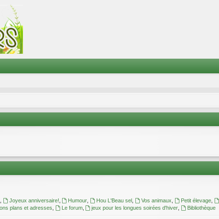
,
Joyeux anniversaire!
,
Humour
,
Hou L'Beau sel
,
Vos animaux
,
Petit élevage
,
ons plans et adresses
,
Le forum
,
jeux pour les longues soirées d'hiver
,
Bibliothèque