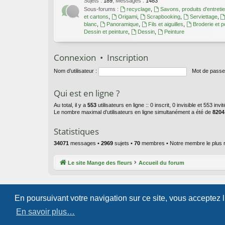
Sujets
:
189
,
Messages
:
1483
Sous-forums :
recyclage
,
Savons, produits d'entreti
et cartons
,
Origami
,
Scrapbooking
,
Serviettage
,
blanc
,
Panoramique
,
Fils et aiguilles
,
Broderie et p
Dessin et peinture
,
Dessin
,
Peinture
Connexion
•
Inscription
Nom d’utilisateur :
Mot de passe
Qui est en ligne ?
Au total, il y a
553
utilisateurs en ligne :: 0 inscrit, 0 invisible et 553 in
Le nombre maximal d’utilisateurs en ligne simultanément a été de
8204
Statistiques
34071
messages •
2969
sujets •
70
membres • Notre membre le plus 
Le site Mange des fleurs
Accueil du forum
En poursuivant votre navigation sur ce site, vous acceptez 
En savoir plus…