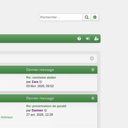
Rechercher
Recherche avan
R
FA
on
ns
Q
ne
cri
xi
pti
Dernier message
on
on
Re: centieme atelier
C
par
Zara
o
03 févr. 2026, 09:52
n
s
Dernier message
u
l
Re: presentation de gerald
t
C
par
Damien
e
o
27 avr. 2026, 12:28
r
Animaux
n
l
s
e
u