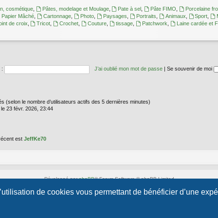
en, cosmétique
,
Pâtes, modelage et Moulage
,
Pate à sel
,
Pâte FIMO
,
Porcelaine fro
Papier Mâché
,
Cartonnage
,
Photo
,
Paysages
,
Portraits
,
Animaux
,
Sport
,
oint de croix
,
Tricot
,
Crochet
,
Couture
,
tissage
,
Patchwork
,
Laine cardée et F
 :
J’ai oublié mon mot de passe
|
Se souvenir de moi
vités (selon le nombre d’utilisateurs actifs des 5 dernières minutes)
le 23 févr. 2026, 23:44
récent est
JeffKe70
Développé par
phpBB
® Forum Software © phpBB Limited
Style par
Arty
- phpBB 3.3 par MrGaby
l’utilisation de cookies vous permettant de bénéficier d’une exp
Traduction française officielle
©
Qiaeru
Confidentialité
|
Conditions