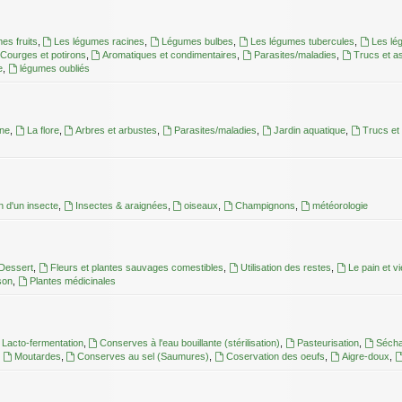
es fruits
,
Les légumes racines
,
Légumes bulbes
,
Les légumes tubercules
,
Les lé
Courges et potirons
,
Aromatiques et condimentaires
,
Parasites/maladies
,
Trucs et a
e
,
légumes oubliés
une
,
La flore
,
Arbres et arbustes
,
Parasites/maladies
,
Jardin aquatique
,
Trucs et
on d'un insecte
,
Insectes & araignées
,
oiseaux
,
Champignons
,
météorologie
Dessert
,
Fleurs et plantes sauvages comestibles
,
Utilisation des restes
,
Le pain et v
son
,
Plantes médicinales
Lacto-fermentation
,
Conserves à l'eau bouillante (stérilisation)
,
Pasteurisation
,
Séch
,
Moutardes
,
Conserves au sel (Saumures)
,
Coservation des oeufs
,
Aigre-doux
,