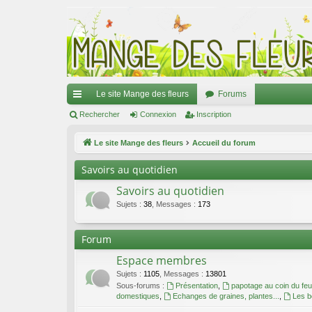
Le site Mange des fleurs
Forums
ac
Rechercher
Connexion
Inscription
co
Le site Mange des fleurs
Accueil du forum
ur
Savoirs au quotidien
ci
Savoirs au quotidien
s
Sujets
:
38
,
Messages
:
173
Forum
Espace membres
Sujets
:
1105
,
Messages
:
13801
Sous-forums :
Présentation
,
papotage au coin du feu
domestiques
,
Echanges de graines, plantes...
,
Les b