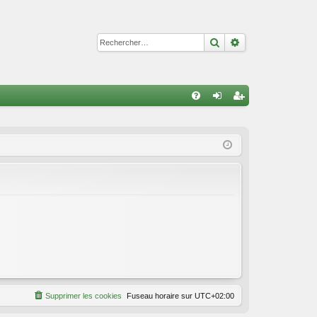
Rechercher
Recherche avan
R
FA
on
ns
Q
ne
cri
xi
pti
on
on
Supprimer les cookies
Fuseau horaire sur
UTC+02:00