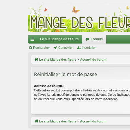
Le site Mange des fleurs
Forums
ac
Rechercher
Connexion
Inscription
co
Le site Mange des fleurs
Accueil du forum
ur
Réinitialiser le mot de passe
ci
s
Adresse de courriel :
Cette adresse doit correspondre à l’adresse de courriel associée à 
ne l’avez jamais modifiée depuis le panneau de contrôle de l’utilisateur,
de courriel que vous avez spécifiée lors de votre inscription.
Le site Mange des fleurs
Accueil du forum