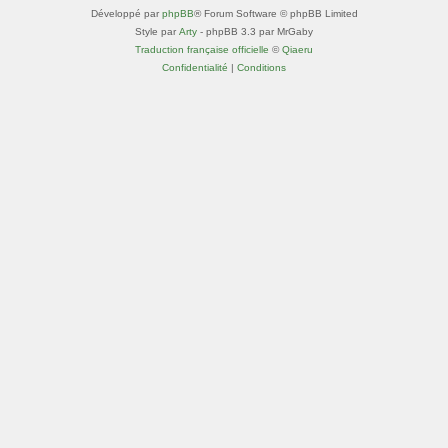
Développé par
phpBB
® Forum Software © phpBB Limited
Style par
Arty
- phpBB 3.3 par MrGaby
Traduction française officielle
©
Qiaeru
Confidentialité
|
Conditions