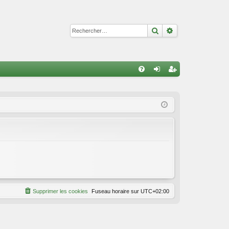
Rechercher
Recherche avan
R
FA
on
ns
Q
ne
cri
xi
pti
on
on
Supprimer les cookies
Fuseau horaire sur
UTC+02:00