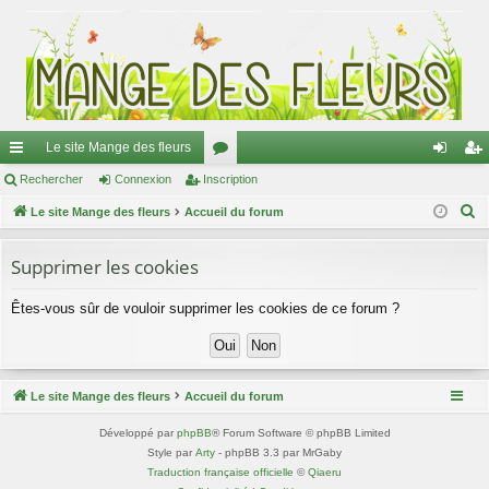
Le site Mange des fleurs
ac
Rechercher
Connexion
Inscription
or
on
ns
R
co
Le site Mange des fleurs
Accueil du forum
u
ne
cri
e
ur
m
xi
pti
c
Supprimer les cookies
ci
s
on
on
h
Êtes-vous sûr de vouloir supprimer les cookies de ce forum ?
e
s
r
c
h
Le site Mange des fleurs
Accueil du forum
e
r
Développé par
phpBB
® Forum Software © phpBB Limited
Style par
Arty
- phpBB 3.3 par MrGaby
Traduction française officielle
©
Qiaeru