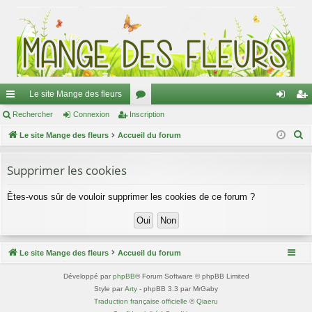
Le site Mange des fleurs
ac
Rechercher
Connexion
Inscription
or
on
ns
R
co
Le site Mange des fleurs
Accueil du forum
u
ne
cri
e
ur
m
xi
pti
c
Supprimer les cookies
ci
s
on
on
h
Êtes-vous sûr de vouloir supprimer les cookies de ce forum ?
e
s
r
c
h
Le site Mange des fleurs
Accueil du forum
e
r
Développé par
phpBB
® Forum Software © phpBB Limited
Style par
Arty
- phpBB 3.3 par MrGaby
Traduction française officielle
©
Qiaeru